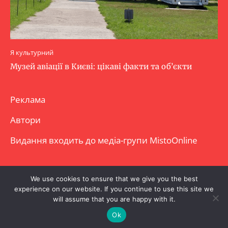
Я культурний
Музей авіації в Києві: цікаві факти та об’єкти
Реклама
Автори
Видання входить до медіа-групи
MistoOnline
Copyright © Повне використання матеріалу
We use cookies to ensure that we give you the best
experience on our website. If you continue to use this site we
заборонено. Частково можна з гіперпосиланням.
will assume that you are happy with it.
Ok
.
.
.