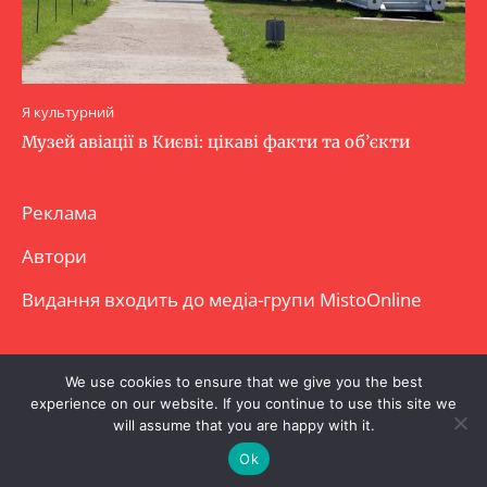
Я культурний
Музей авіації в Києві: цікаві факти та об’єкти
Реклама
Автори
Видання входить до медіа-групи
MistoOnline
Copyright © Повне використання матеріалу
We use cookies to ensure that we give you the best
experience on our website. If you continue to use this site we
заборонено. Частково можна з гіперпосиланням.
will assume that you are happy with it.
Ok
.
.
.