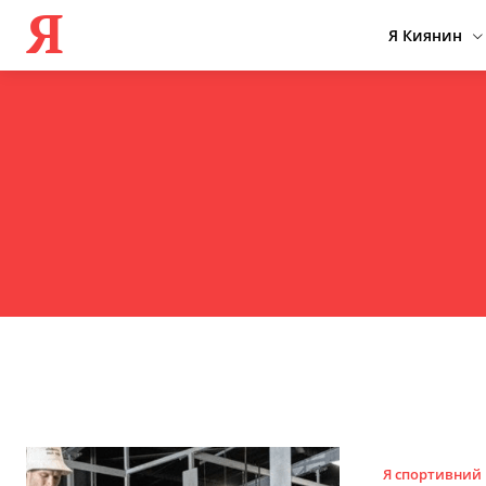
Я
Я Киянин
Я спортивний