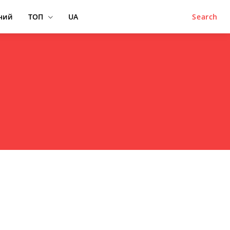
ний
ТОП
UA
Search