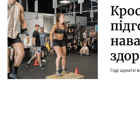
Крос
підг
нава
здор
Годі шукати в