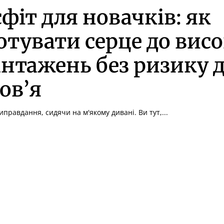
фіт для новачків: як
отувати серце до вис
нтажень без ризику 
ов’я
иправдання, сидячи на м'якому дивані. Ви тут,...