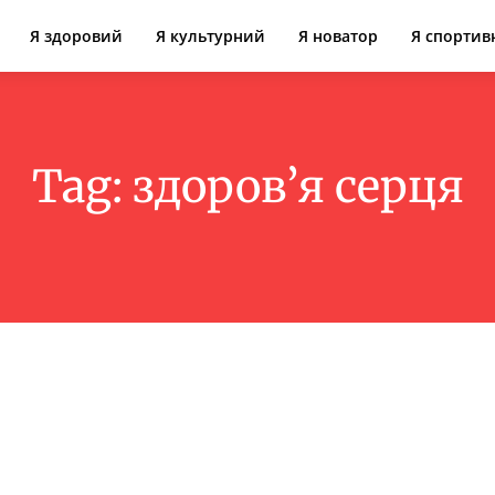
Я здоровий
Я культурний
Я новатор
Я спортив
Tag:
здоров’я серця