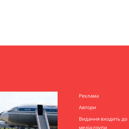
Реклама
Автори
Видання входить до
медіа-групи