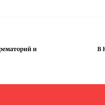
рематорий и
В 