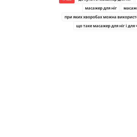
масажер для ніг
масаже
при яких хворобах можна використ
що таке масажер для ніг і для 