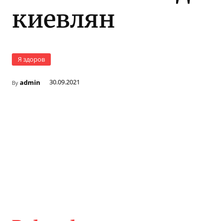
киевлян
Я здоров
admin
30.09.2021
By