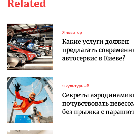
Related
Я новатор
Какие услуги должен
предлагать современ
автосервис в Киеве?
Я культурный
Секреты аэродинамики
почувствовать невесо
без прыжка с парашю