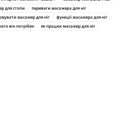
р для стопи
переваги масажера для ніг
овувати масажер для ніг
функції масажера для ніг
чого він потрібен
як працює масажер для ніг