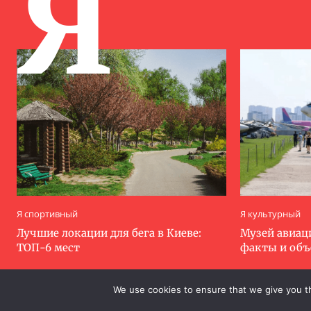
Я
Я спортивный
Я культурный
Лучшие локации для бега в Киеве:
Музей авиац
ТОП-6 мест
факты и об
We use cookies to ensure that we give you th
.
.
.