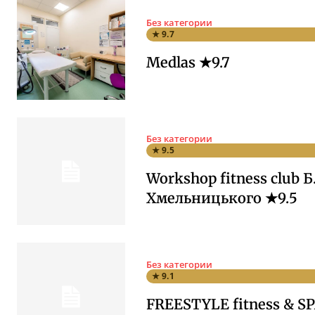
Без категории
★ 9.7
Medlas ★9.7
Без категории
★ 9.5
Workshop fitness club Б
Хмельницького ★9.5
Без категории
★ 9.1
FREESTYLE fitness & SP