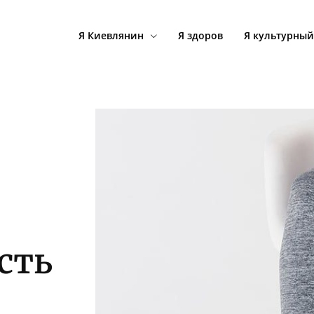
Я Киевлянин
Я здоров
Я культурный
сть