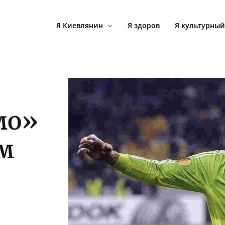
Я Киевлянин
Я здоров
Я культурный
мо»
м