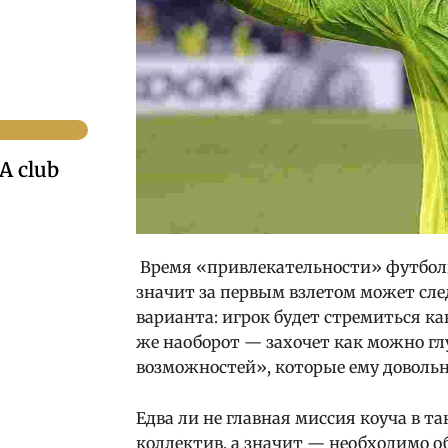
A club
Время «привлекательности» футболис
значит за первым взлетом может сле
варианта: игрок будет стремиться ка
же наоборот — захочет как можно гл
возможностей», которые ему доволь
Едва ли не главная миссия коуча в 
коллектив, а значит — необходимо 