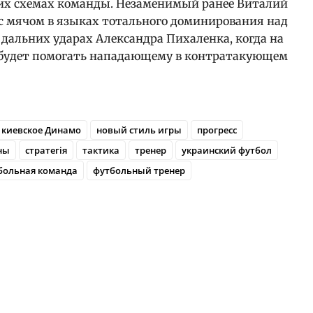
ких схемах команды. Незаменимый ранее Виталий
с мячом в языках тотального доминирования над
 дальних ударах Александра Пихаленка, когда на
о будет помогать нападающему в контратакующем
киевское Динамо
новый стиль игры
прогресс
ны
стратегія
тактика
тренер
украинский футбол
больная команда
футбольный тренер