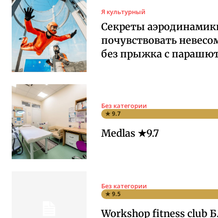
Я культурный
Секреты аэродинамики
почувствовать невесо
без прыжка с парашю
Без категории
★ 9.7
Medlas ★9.7
Без категории
★ 9.5
Workshop fitness club Б