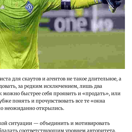
та для скаутов и агентов не такое длительное, а
довать, за редким исключением, лишь два
к можно быстрее себя проявить и «продать», или
убже понять и прочувствовать все те «окна
но неожиданно открылись.
такой ситуации — объединить и мотивировать
обладать соответствующим уровнем авторитета.