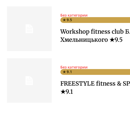
Без категории
★ 9.5
Workshop fitness club Б
Хмельницького ★9.5
Без категории
★ 9.1
FREESTYLE fitness & SP
★9.1