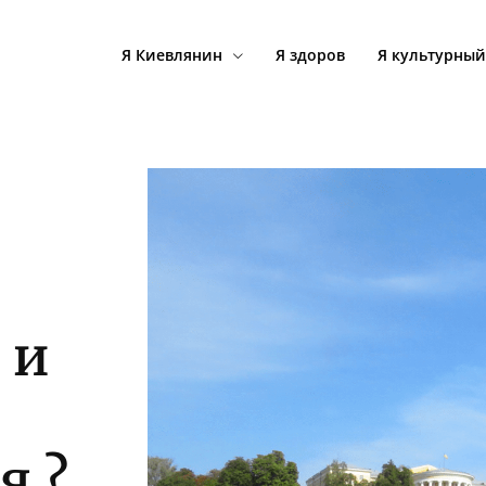
Я Киевлянин
Я здоров
Я культурный
 и
я ?