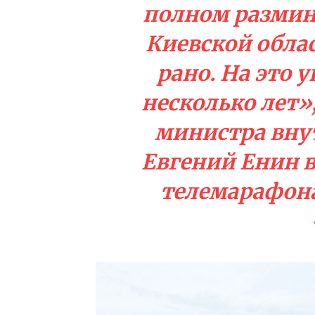
полном размин
Киевской обла
рано. На это 
несколько лет»
министра вну
Евгений Енин 
телемарафона