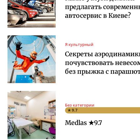
предлагать современ
автосервис в Киеве?
Я культурный
Секреты аэродинамики
почувствовать невесо
без прыжка с парашю
Без категории
★ 9.7
Medlas ★9.7