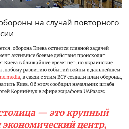
обороны на случай повторного
ссии
тся, оборона Киева остается главной задачей
мент активные боевые действия происходят
ля Киева в ближайшее время нет, но украинские
к любому развитию событий войны в дальнейшем.
lne.media
, в связи с этим ВСУ создали план обороны,
ватить Киев. Об этом сообщил начальник штаба
ргей Корнийчук в эфире марафона UAРазом:
 столица — это крупный
 экономический центр,