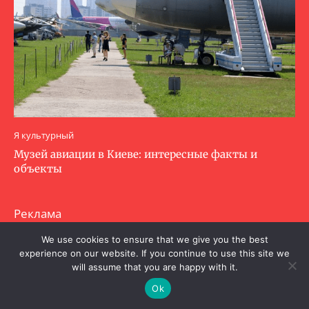
Я культурный
Музей авиации в Киеве: интересные факты и
объекты
Реклама
Авторы
We use cookies to ensure that we give you the best
experience on our website. If you continue to use this site we
Издание входит в медиагруппу
MistoOnline
will assume that you are happy with it.
Ok