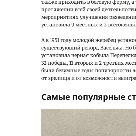
также приходить в беговую форму, а
протяжении всей своей деятельност
мероприятиях улучшения разведения 
установила 9 местных и 2 всесоюзны
А в 1951 году молодой жеребец уста
существующий рекорд Васелька. Но б
установила черная кобыла Перепелка,
32 победы, 11 вторых и 2 третьих мес
были безумные годы популярности ло
от зрелища и от возможности выигра
Самые популярные ст