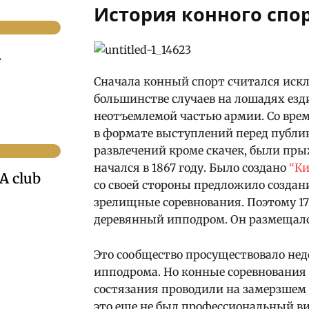
История конного спо
.
Сначала конный спорт считался иск
большинстве случаев на лошадях езд
неотъемлемой частью армии. Со вре
в формате выступлений перед публи
развлечений кроме скачек, были пры
начался в 1867 году. Было создано
“Ки
A club
со своей стороны предложило создан
зрелищные соревнования. Поэтому 17
деревянный ипподром. Он размещалс
Это сообщество просуществовало недо
ипподрома. Но конные соревнования
состязания проводили на замерзшем Д
это еще не был профессиональный вид