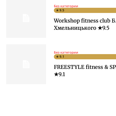
Без категории
★ 9.5
Workshop fitness club Б
Хмельницького ★9.5
Без категории
★ 9.1
FREESTYLE fitness & SP
★9.1