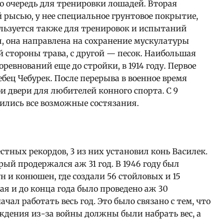
 очередь для тренировки лошадей. Вторая
 рысью, у нее специальное грунтовое покрытие,
ользуется также для тренировок и испытаний
я, она направлена на сохранение мускулатуры
й стороны трава, с другой — песок. Наибольшая
ревнований еще до стройки, в 1914 году. Первое
бец Чебурек. После перерыва в военное время
и двери для любителей конного спорта. С 9
дились все возможные состязания.
естных рекордов, 3 из них установил конь Василек.
рый продержался аж 31 год. В 1946 году был
 и конюшен, где создали 56 стойловых и 15
ая и до конца года было проведено аж 30
ачал работать весь год. Это было связано с тем, что
ождения из-за войны должны были набрать вес, а