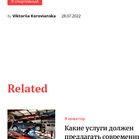
Я спортивный
Viktoriia Korovianska
28.07.2022
By
Related
Я новатор
Какие услуги должен
предлагать современ