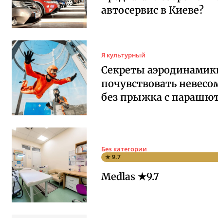
автосервис в Киеве?
Я культурный
Секреты аэродинамики
почувствовать невесо
без прыжка с парашю
Без категории
★ 9.7
Medlas ★9.7