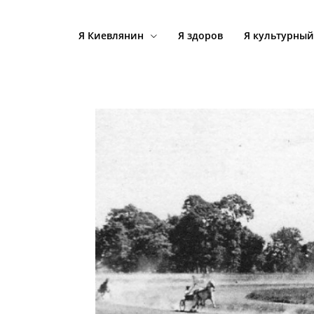
Я Киевлянин
Я здоров
Я культурный