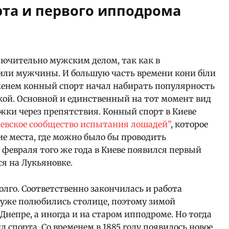
рта и первого ипподрома
лючительно мужским делом, так как в
или мужчины. И большую часть времени кони біли
менем конный спорт начал набирать популярность
кой. Основной и единственный на тот момент вид
жки через препятствия. Конный спорт в Киеве
евское сообщество испытания лошадей”
, которое
ие места, где можно было бы проводить
 февраля того же года в Киеве появился первый
я на Лукьяновке.
лго. Соответственно закончилась и работа
 уже полюбились столице, поэтому зимой
непре, а иногда и на старом ипподроме. Но тогда
 спорта. Со временем в 1885 году появилось новое