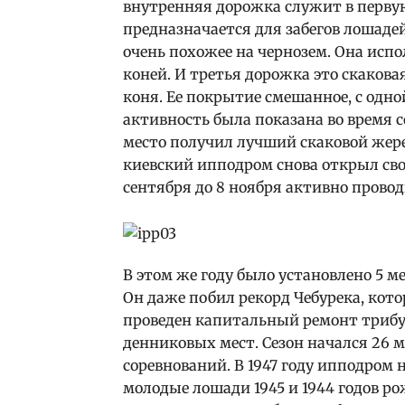
внутренняя дорожка служит в первую
предназначается для забегов лошадей
очень похожее на чернозем. Она исп
коней. И третья дорожка это скакова
коня. Ее покрытие смешанное, с одно
активность была показана во время со
место получил лучший скаковой жере
киевский ипподром снова открыл сво
сентября до 8 ноября активно прово
В этом же году было установлено 5 м
Он даже побил рекорд Чебурека, кото
проведен капитальный ремонт трибун
денниковых мест. Сезон начался 26 м
соревнований. В 1947 году ипподром н
молодые лошади 1945 и 1944 годов р