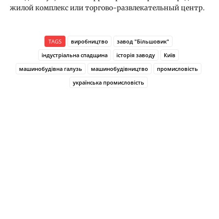
жилой комплекс или торгово-развлекательный центр.
TAGS
виробництво
завод "Більшовик"
індустріальна спадщина
історія заводу
Київ
машинобудівна галузь
машинобудівництво
промисловість
українська промисловість