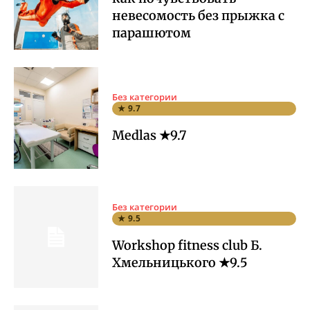
невесомость без прыжка с
парашютом
Без категории
★ 9.7
Medlas ★9.7
Без категории
★ 9.5
Workshop fitness club Б.
Хмельницького ★9.5