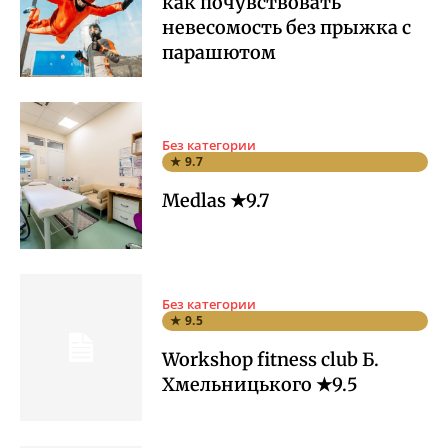
как почувствовать
невесомость без прыжка с
парашютом
Без категории
★ 9.7
Medlas ★9.7
Без категории
★ 9.5
Workshop fitness club Б.
Хмельницького ★9.5