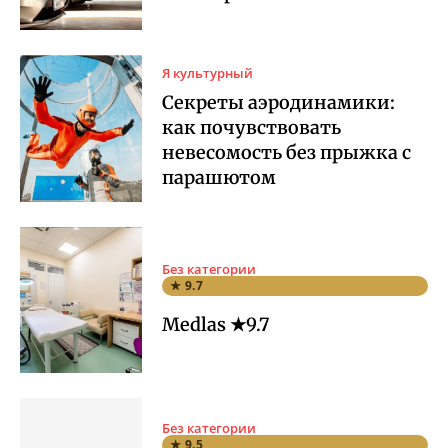
Я культурный
Секреты аэродинамики:
как почувствовать
невесомость без прыжка с
парашютом
Без категории
★ 9.7
Medlas ★9.7
Без категории
★ 9.5