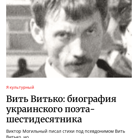
Я культурный
Вить Витько: биография
украинского поэта-
шестидесятника
Виктор Могильный писал стихи под псевдонимом Вить
Витько, но...