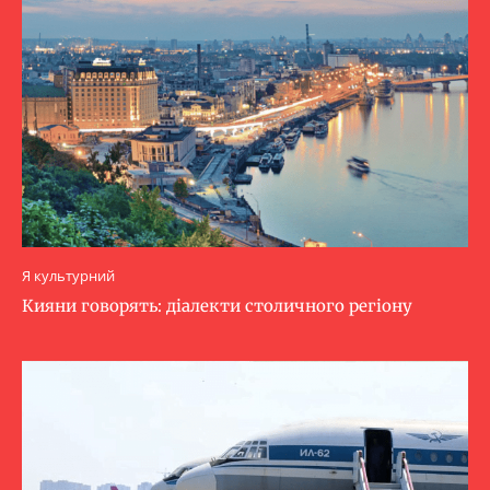
Я культурний
Кияни говорять: діалекти столичного регіону