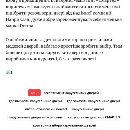
входу в приміщення. В інтернет-магазині «Смартел»
користувачі зможуть ознайомитися з асортиментом і
підібрати револьверні двері від надійної компанії.
Наприклад, дуже добре зарекомендувала себе німецька
марка Dorma.
Ознайомившись з детальними характеристиками
моделей дверей, набагато простіше зробити вибір. Тим
більше що ціни на карусельні двері від даного
виробника конкурентні, без втрати якості.
TAGS
ассортимент карусельных дверей
где выбрать карусельные двери
где заказать карусельные двери
интернет-магазин smartel
карусельные двери
карусельные двери smartel цены
карусельные двери от СМАРТЕЛ
критерии выбора карусельных дверей