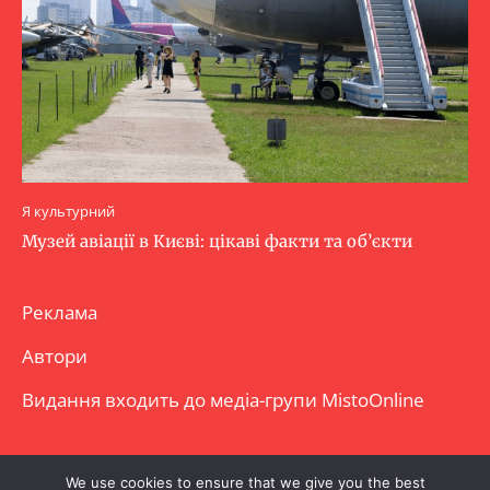
Я культурний
Музей авіації в Києві: цікаві факти та об’єкти
Реклама
Автори
Видання входить до медіа-групи
MistoOnline
Copyright © Повне використання матеріалу
We use cookies to ensure that we give you the best