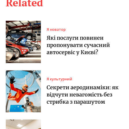
Related
Я новатор
Які послуги повинен
пропонувати сучасний
автосервіс у Києві?
Я культурний
Секрети аеродинаміки: як
відчути невагомість без
стрибка з парашутом