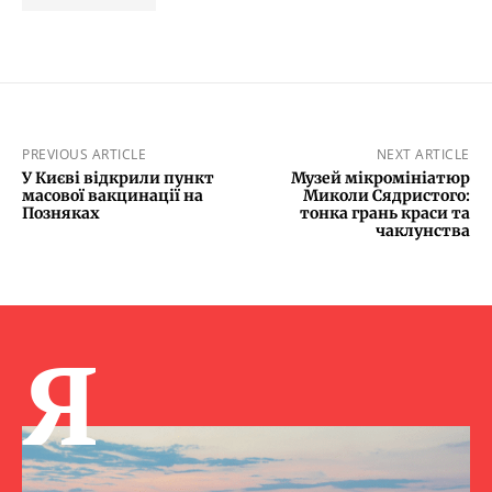
PREVIOUS ARTICLE
NEXT ARTICLE
У Києві відкрили пункт
Музей мікромініатюр
масової вакцинації на
Миколи Сядристого:
Позняках
тонка грань краси та
чаклунства
Я