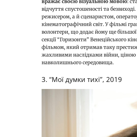
вражає своєю візуальною мовою
: с
відчуття спустошеності та безвиході
режисером, а й сценаристом, операт
кінематографічний світ. У фільмі гр
волонтери, що додає йому ще більшої
секції “Горизонти” Венеційського к
фільмом, який отримав таку престиж
жахливими наслідками війни, ціною 
навколишнього середовища.
3. “Мої думки тихі”, 2019