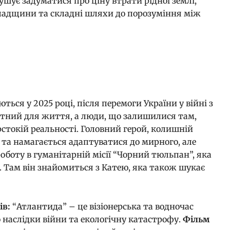
мушує задуматися про ціну втрати рідної землі,
падщини та складні шляхи до порозуміння між
9
ться у 2025 році, після перемоги України у війні з
атний для життя, а люди, що залишилися там,
рстокій реальності. Головний герой, колишній
Р та намагається адаптуватися до мирного, але
оботу в гуманітарній місії “Чорний тюльпан”, яка
. Там він знайомиться з Катею, яка також шукає
ів:
“Атлантида” – це візіонерська та водночас
 наслідки війни та екологічну катастрофу.
Фільм