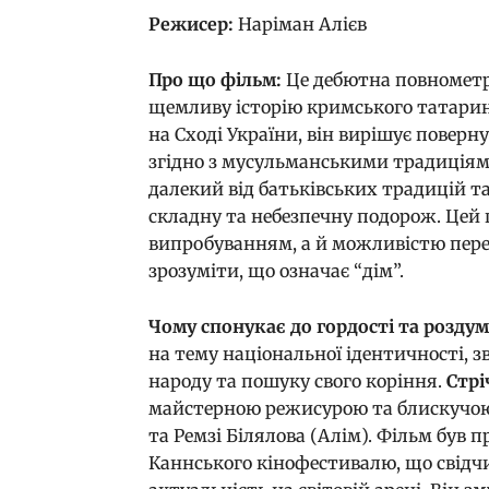
Режисер:
Наріман Алієв
Про що фільм:
Це дебютна повнометра
щемливу історію кримського татарина
на Сході України, він вирішує поверн
згідно з мусульманськими традиціям
далекий від батьківських традицій т
складну та небезпечну подорож. Цей
випробуванням, а й можливістю перео
зрозуміти, що означає “дім”.
Чому спонукає до гордості та роздум
на тему національної ідентичності, з
народу та пошуку свого коріння.
Стрі
майстерною режисурою та блискучою
та Ремзі Білялова (Алім). Фільм був
Каннського кінофестивалю, що свідчи