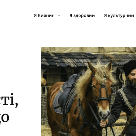
Я Киянин
Я здоровий
Я культурний
ті,
до