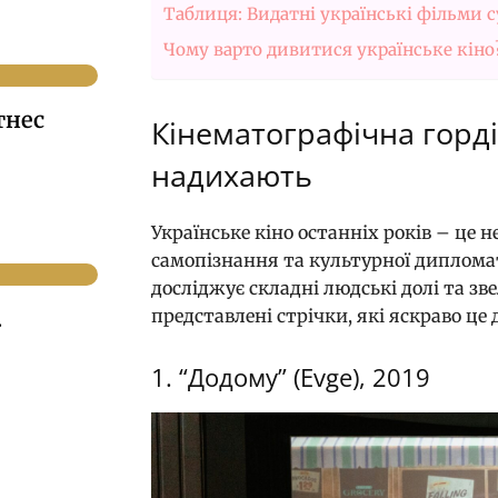
Таблиця: Видатні українські фільми с
Чому варто дивитися українське кіно
тнес
Кінематографічна горді
надихають
Українське кіно останніх років – це 
самопізнання та культурної дипломат
досліджує складні людські долі та зв
.
представлені стрічки, які яскраво це
1. “Додому” (Evge), 2019