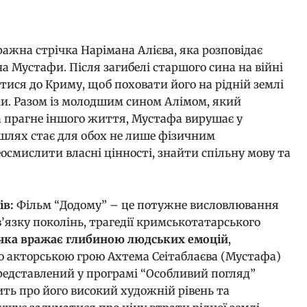
жна стрічка Нарімана Алієва, яка розповідає
 Мустафи. Після загибелі старшого сина на війні
утися до Криму, щоб поховати його на рідній землі
и. Разом із молодшим сином Алімом, який
а прагне іншого життя, Мустафа вирушає у
 шлях стає для обох не лише фізичним
смислити власні цінності, знайти спільну мову та
ів:
Фільм “Додому” – це потужне висловлювання
в’язку поколінь, трагедії кримськотатарського
чка вражає глибиною людських емоцій
,
 акторською грою Ахтема Сеітаблаєва (Мустафа)
 представлений у програмі “Особливий погляд”
ть про його високий художній рівень та