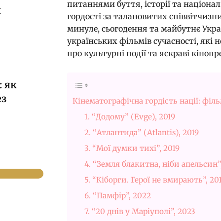
питаннями буття, історії та націона
й
гордості за талановитих співвітчизн
минуле, сьогодення та майбутнє Укра
українських фільмів сучасності, які 
про культурні події та яскраві кіноп
 як
ез
Кінематографічна гордість нації: фі
1. “Додому” (Evge), 2019
2. “Атлантида” (Atlantis), 2019
3. “Мої думки тихі”, 2019
4. “Земля блакитна, ніби апельсин”
5. “Кіборги. Герої не вмирають”, 20
6. “Памфір”, 2022
7. “20 днів у Маріуполі”, 2023