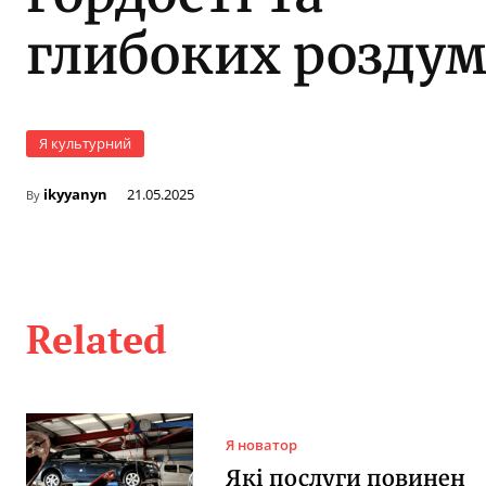
глибоких роздум
Я культурний
ikyyanyn
21.05.2025
By
Related
Я новатор
Які послуги повинен