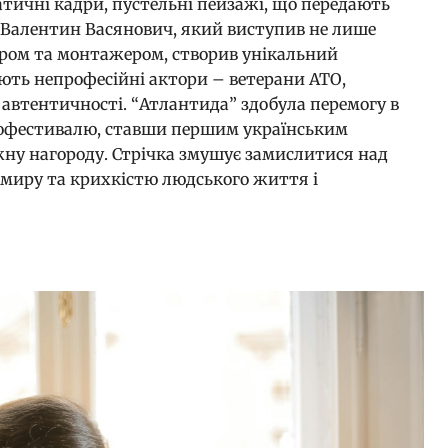
татичні кадри, пустельні пейзажі, що передають
. Валентин Васянович, який виступив не лише
ором та монтажером, створив унікальний
ають непрофесійні актори – ветерани АТО,
 автентичності. “Атлантида” здобула перемогу в
інофестивалю, ставши першим українським
ну нагороду. Стрічка змушує замислитися над
миру та крихкістю людського життя і