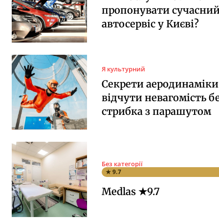
пропонувати сучасни
автосервіс у Києві?
Я культурний
Секрети аеродинаміки:
відчути невагомість б
стрибка з парашутом
Без категорії
★ 9.7
Medlas ★9.7