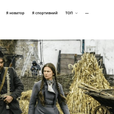
Я новатор
Я спортивний
ТОП