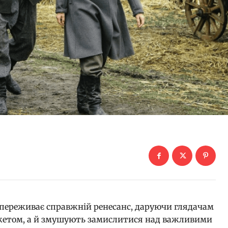
переживає справжній ренесанс, даруючи глядачам
жетом, а й змушують замислитися над важливими