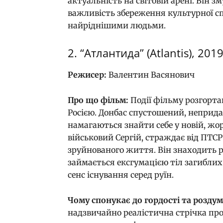
актуальність на світовій арені. Він з
важливість збереження культурної с
найріднішими людьми.
2. “Атлантида” (Atlantis), 201
Режисер:
Валентин Васянович
Про що фільм:
Події фільму розгортаю
Росією. Донбас спустошений, неприд
намагаються знайти себе у новій, жо
військовий Сергій, страждає від ПТС
зруйнованого життя. Він знаходить р
займається ексгумацією тіл загиблих
сенс існування серед руїн.
Чому спонукає до гордості та роздум
надзвичайно реалістична стрічка про