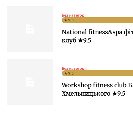
Без категорії
★ 9.5
National fitness&spa фі
клуб ★9.5
Без категорії
★ 9.5
Workshop fitness club Б
Хмельницького ★9.5