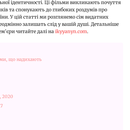
льної ідентичності. Ці фільми викликають почуття
иків та спонукають до глибоких роздумів про
їни. У цій статті ми розглянемо сім видатних
неодмінно залишать слід у вашій душі. Детальніше
рем’єри читайте далі на
ikyyanyn.com
.
льми, що надихають
, 2020
17