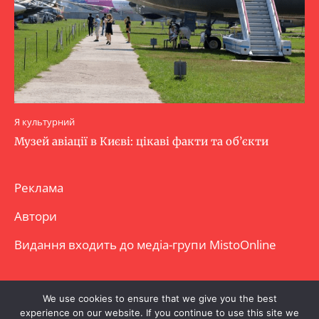
Я культурний
Музей авіації в Києві: цікаві факти та об’єкти
Реклама
Автори
Видання входить до медіа-групи
MistoOnline
Copyright © Повне використання матеріалу
We use cookies to ensure that we give you the best
experience on our website. If you continue to use this site we
заборонено. Частково можна з гіперпосиланням.