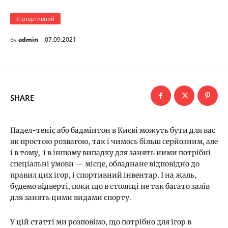
Я спортивний
07.09.2021
admin
By
SHARE
Падел-теніс або бадмінтон в Києві можуть бути для вас
як простою розвагою, так і чимось більш серйозним, але
і в тому, і в іншому випадку для занять ними потрібні
спеціальні умови — місце, обладнане відповідно до
правил цих ігор, і спортивний інвентар. І на жаль,
будемо відверті, поки що в столиці не так багато залів
для занять цими видами спорту.
У цій статті ми розповімо, що потрібно для ігор в