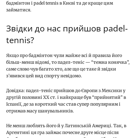
бадмінтон і padel tennis в Києві та де краще цим
займатися.
Звідки до нас прийшов padel-
tennis?
Якщо про бадмінтон чули майже всі й правила його
більш-менш відомі, то падел-теніс — “темна конячка”,
саме слово чув багато хто, але що це таке й звідки
з’явився цей вид спорту невідомо.
Довідка: падел-теніс прийшов до Європи з Мексики у
другій половині XX ст. і найкраще був “прийнятий” в
Іспанії, де за короткий час став супер популярним і
отримав масу шанувальників.
Не менш люблять його й у Латинській Америці. Так, в
Аргентині ця гра займає почесне друге місце після