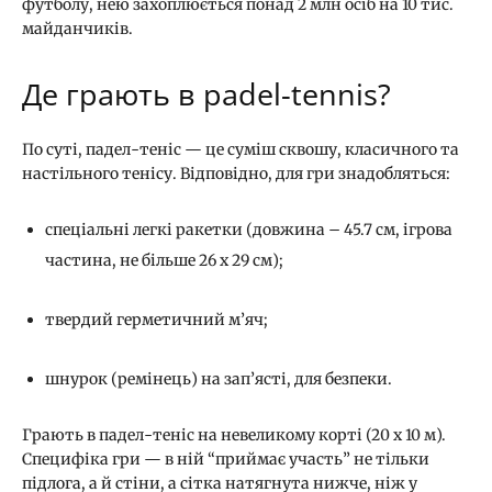
футболу, нею захоплюється понад 2 млн осіб на 10 тис.
майданчиків.
Де грають в padel-tennis?
По суті, падел-теніс — це суміш сквошу, класичного та
настільного тенісу. Відповідно, для гри знадобляться:
спеціальні легкі ракетки (довжина – 45.7 см, ігрова
частина, не більше 26 х 29 см);
твердий герметичний м’яч;
шнурок (ремінець) на зап’ясті, для безпеки.
Грають в падел-теніс на невеликому корті (20 х 10 м).
Специфіка гри — в ній “приймає участь” не тільки
підлога, а й стіни, а сітка натягнута нижче, ніж у