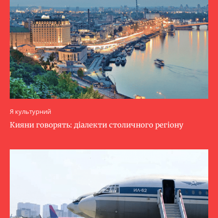
Я культурний
Кияни говорять: діалекти столичного регіону