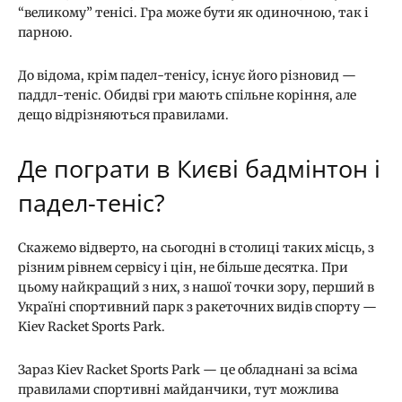
“великому” тенісі. Гра може бути як одиночною, так і
парною.
До відома, крім падел-тенісу, існує його різновид —
паддл-теніс. Обидві гри мають спільне коріння, але
дещо відрізняються правилами.
Де пограти в Києві бадмінтон і
падел-теніс?
Скажемо відверто, на сьогодні в столиці таких місць, з
різним рівнем сервісу і цін, не більше десятка. При
цьому найкращий з них, з нашої точки зору, перший в
Україні спортивний парк з ракеточних видів спорту —
Kiev Racket Sports Park.
Зараз Kiev Racket Sports Park — це обладнані за всіма
правилами спортивні майданчики, тут можлива