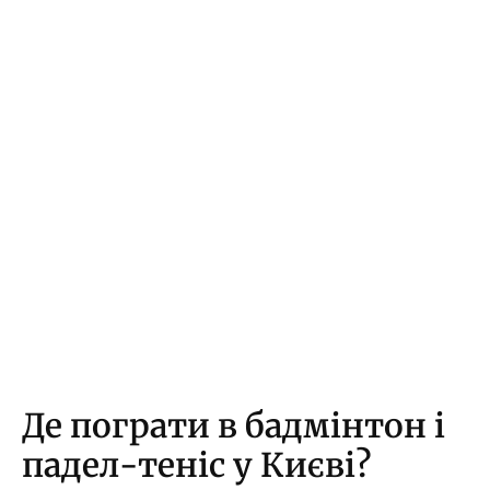
Де пограти в бадмінтон і
падел-теніс у Києві?