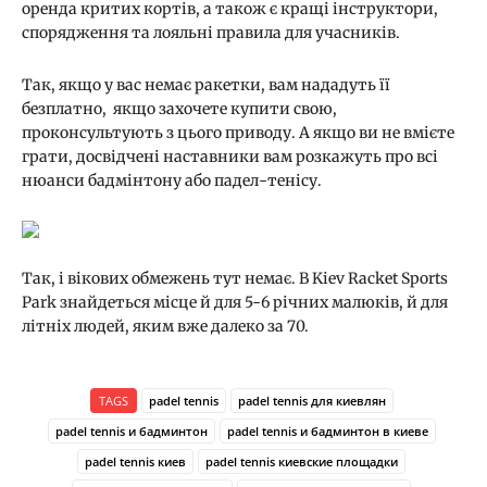
оренда критих кортів, а також є кращі інструктори,
спорядження та лояльні правила для учасників.
Так, якщо у вас немає ракетки, вам нададуть її
безплатно, якщо захочете купити свою,
проконсультують з цього приводу. А якщо ви не вмієте
грати, досвідчені наставники вам розкажуть про всі
нюанси бадмінтону або падел-тенісу.
Так, і вікових обмежень тут немає. В Kiev Racket Sports
Park знайдеться місце й для 5-6 річних малюків, й для
літніх людей, яким вже далеко за 70.
TAGS
padel tennis
padel tennis для киевлян
padel tennis и бадминтон
padel tennis и бадминтон в киеве
padel tennis киев
padel tennis киевские площадки