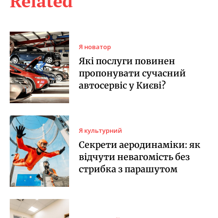
Related
Я новатор
Які послуги повинен
пропонувати сучасний
автосервіс у Києві?
Я культурний
Секрети аеродинаміки: як
відчути невагомість без
стрибка з парашутом