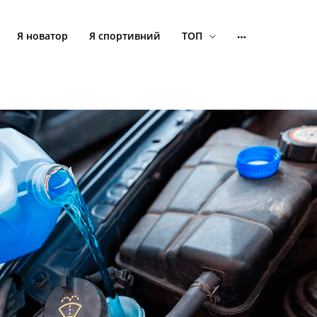
Я новатор
Я спортивний
ТОП