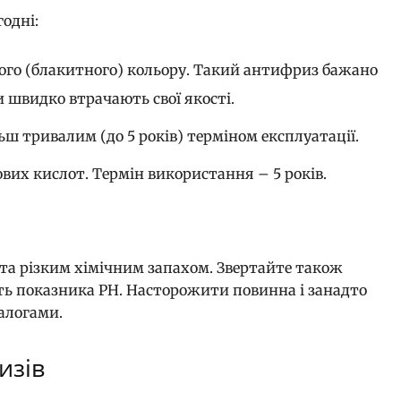
одні:
ного (блакитного) кольору. Такий антифриз бажано
и швидко втрачають свої якості.
ьш тривалим (до 5 років) терміном експлуатації.
ових кислот. Термін використання – 5 років.
та різким хімічним запахом. Звертайте також
сть показника PH. Насторожити повинна і занадто
налогами.
изів