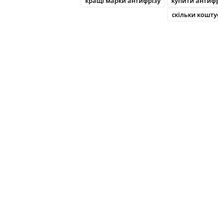
кращі марки антифрізу
купити антиф
скільки кошту