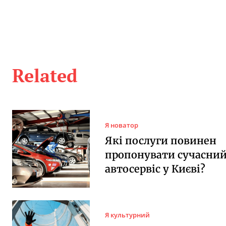
Related
Я новатор
Які послуги повинен
пропонувати сучасни
автосервіс у Києві?
Я культурний