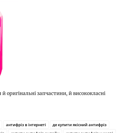
и й оригінальні запчастини, й висококласні
антифріз в інтернеті
де купити якісний антифріз