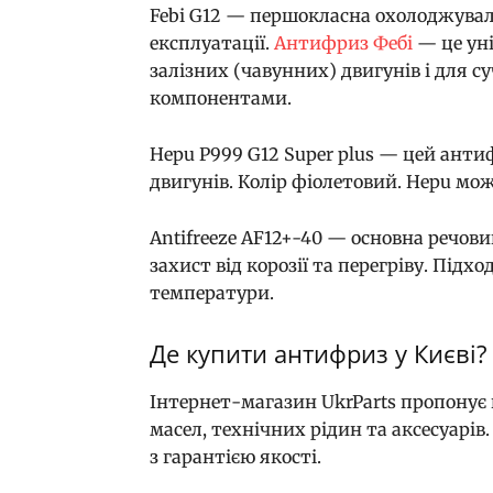
Febi G12 — першокласна охолоджуваль
експлуатації.
Антифриз Фебі
— це уні
залізних (чавунних) двигунів і для 
компонентами.
Hepu P999 G12 Super plus — цей анти
двигунів. Колір фіолетовий. Hepu мо
Antifreeze AF12+-40 — основна речов
захист від корозії та перегріву. Під
температури.
Де купити антифриз у Києві?
Інтернет-магазин UkrParts пропонує
масел, технічних рідин та аксесуарів
з гарантією якості.