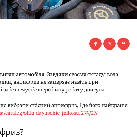
игун автомобіля. Завдяки своєму складу: вода,
адки, антифриз не замерзає навіть при
 забезпечує безперебійну роботу двигуна.
ьно вибрати якісний антифриз, і де його найкраще
a/catalog/ohlajdayuschie-jidkosti-274/27/
ифриз?