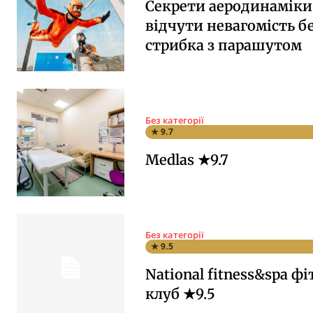
Секрети аеродинаміки:
відчути невагомість б
стрибка з парашутом
Без категорії
★ 9.7
Medlas ★9.7
Без категорії
★ 9.5
National fitness&spa фі
клуб ★9.5