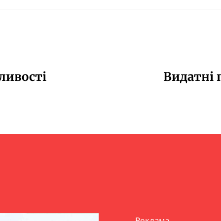
бливості
Видатні 
Реклама