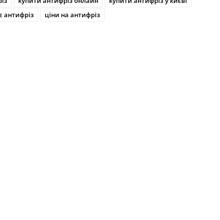
різ
купити антифріз онлайн
купити антифріз у києві
є антифріз
ціни на антифріз