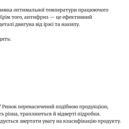
римка оптимальної температури працюючого
. Крім того, антифриз — це ефективний
еталі двигуна від іржі та накипу.
дить:
? Ринок перенасичений подібною продукцією,
сть різна, трапляються й відверті підробки.
дується звертати увагу на класифікацію продукту.