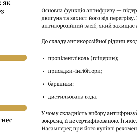
 як
ез
Основна функція антифризу — підт
двигуна та захист його від перегріву
антикорозійний засіб, який захищає д
До складу антикорозійної рідини вхо
пропіленгліколь (гліцерин);
присадки-інгібітори;
барвники;
дистильована вода.
У чому складність вибору антифризу
тнес
зокрема, й не сертифікованою. Її які
Насамперед при його купівлі рекомен