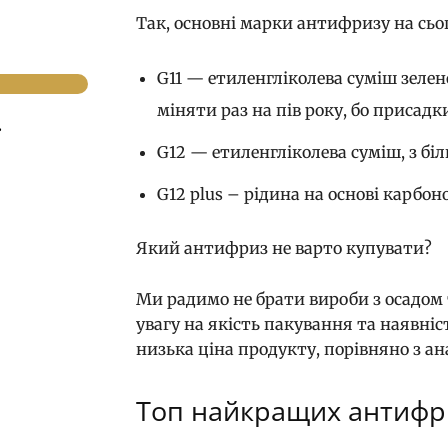
Так, основні марки антифризу на сьог
G11 — етиленгліколева суміш зеле
міняти раз на пів року, бо присадк
.
G12 — етиленгліколева суміш, з біл
G12 plus – рідина на основі карбон
Який антифриз не варто купувати?
Ми радимо не брати вироби з осадом 
увагу на якість пакування та наявні
низька ціна продукту, порівняно з а
Топ найкращих антифр