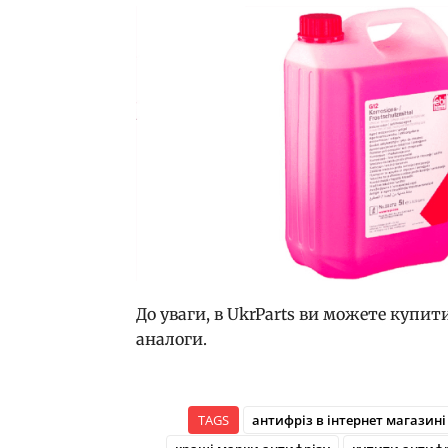
До уваги, в UkrParts ви можете купит
аналоги.
TAGS
антифріз в інтернет магазині