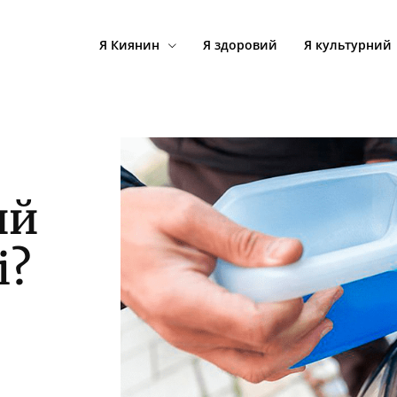
Я Киянин
Я здоровий
Я культурний
ий
і?