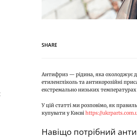
SHARE
Антифриз — рідина, яка охолоджує дв
етиленгліколь та антикорозійні прис
екстремально низьких температурах і
й
У цій статті ми розповімо, як правил
купувати у Києві
https://ukrparts.com.u
Навіщо потрібний ант