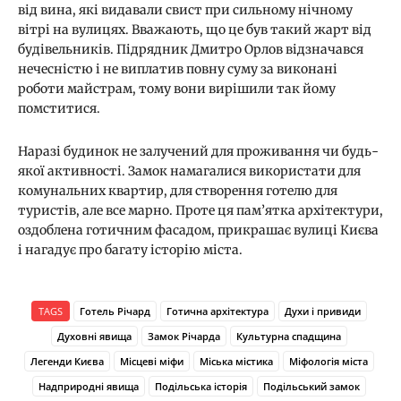
від вина, які видавали свист при сильному нічному
вітрі на вулицях. Вважають, що це був такий жарт від
будівельників. Підрядник Дмитро Орлов відзначався
нечесністю і не виплатив повну суму за виконані
роботи майстрам, тому вони вирішили так йому
помститися.
Наразі будинок не залучений для проживання чи будь-
якої активності. Замок намагалися використати для
комунальних квартир, для створення готелю для
туристів, але все марно. Проте ця пам’ятка архітектури,
оздоблена готичним фасадом, прикрашає вулиці Києва
і нагадує про багату історію міста.
TAGS
Готель Річард
Готична архітектура
Духи і привиди
Духовні явища
Замок Річарда
Культурна спадщина
Легенди Києва
Місцеві міфи
Міська містика
Міфологія міста
Надприродні явища
Подільська історія
Подільський замок