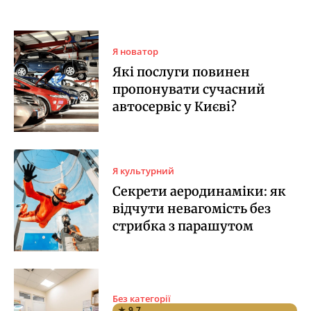
Я новатор
Які послуги повинен
пропонувати сучасний
автосервіс у Києві?
Я культурний
Секрети аеродинаміки: як
відчути невагомість без
стрибка з парашутом
Без категорії
★ 9.7