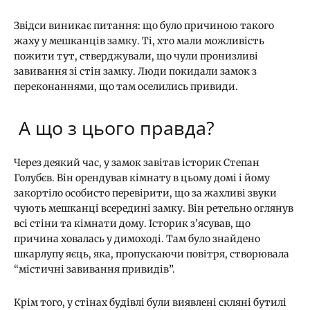
Звідси виникає питання: що було причиною такого
жаху у мешканців замку. Ті, хто мали можливість
пожити тут, стверджували, що чули пронизливі
завивання зі стін замку. Люди покидали замок з
переконаннями, що там оселились привиди.
А що з цього правда?
Через деякий час, у замок завітав історик Степан
Голубєв. Він орендував кімнату в цьому домі і йому
закортіло особисто перевірити, що за жахливі звуки
чують мешканці всередині замку. Він ретельно оглянув
всі стіни та кімнати дому. Історик з’ясував, що
причина ховалась у димоході. Там було знайдено
шкарлупу яєць, яка, пропускаючи повітря, створювала
“містичні завивання привидів”.
Крім того, у стінах будівлі були виявлені скляні бутилі