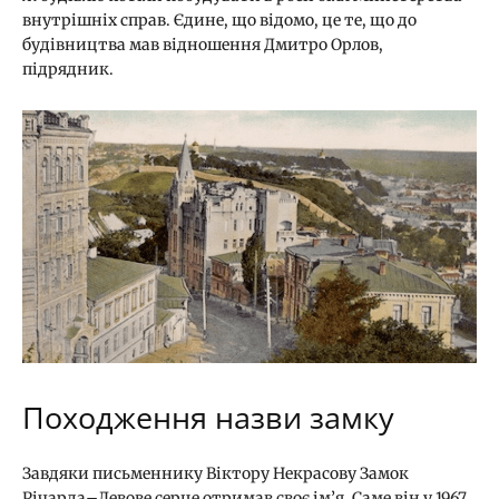
внутрішніх справ. Єдине, що відомо, це те, що до
будівництва мав відношення Дмитро Орлов,
підрядник.
Походження назви замку
Завдяки письменнику Віктору Некрасову Замок
Річарда–Левове серце отримав своє ім’я. Саме він у 1967