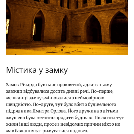
Містика у замку
Замок Річарда був наче проклятий, адже в ньому
завжди відбувалися досить дивні речі. По-перше,
мешканці замку змінювалися з неймовірною
швидкістю. По-друге, тут було вбито будівельного
підрядника Дмитра Орлова. Його дружина з дітьми
змушена була негайно продати будівлю. Після них тут
жили інші люди, проте з невідомих причин ніхто не
мав бажання затримуватися надовго.