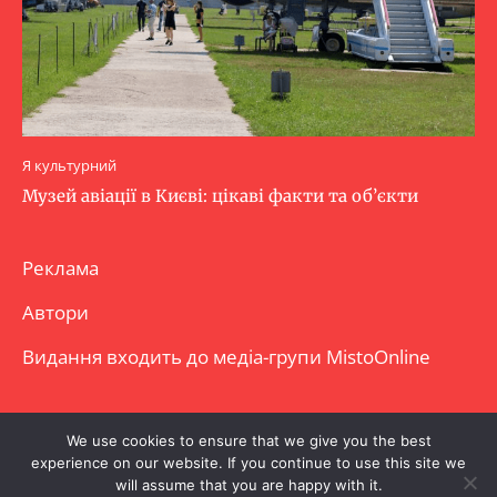
Я культурний
Музей авіації в Києві: цікаві факти та об’єкти
Реклама
Автори
Видання входить до медіа-групи
MistoOnline
Copyright © Повне використання матеріалу
We use cookies to ensure that we give you the best
experience on our website. If you continue to use this site we
заборонено. Частково можна з гіперпосиланням.
will assume that you are happy with it.