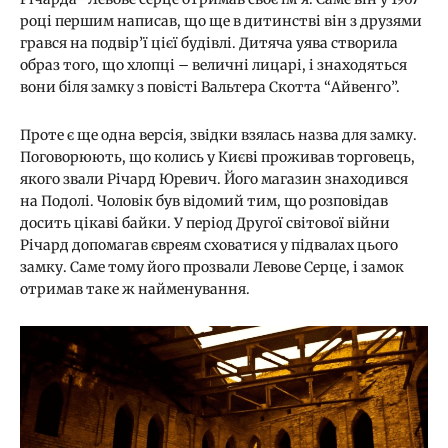
році першим написав, що ще в дитинстві він з друзями
грався на подвір’ї цієї будівлі. Дитяча уява створила
образ того, що хлопці – величні лицарі, і знаходяться
вони біля замку з повісті Вальтера Скотта “Айвенго”.
Проте є ще одна версія, звідки взялась назва для замку.
Поговорюють, що колись у Києві проживав торговець,
якого звали Річард Юревич. Його магазин знаходився
на Подолі. Чоловік був відомий тим, що розповідав
досить цікаві байки. У період Другої світової війни
Річард допомагав євреям сховатися у підвалах цього
замку. Саме тому його прозвали Левове Серце, і замок
отримав таке ж найменування.