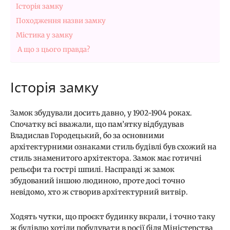
Історія замку
Походження назви замку
Містика у замку
А що з цього правда?
Історія замку
Замок збудували досить давно, у 1902-1904 роках.
Спочатку всі вважали, що пам’ятку відбудував
Владислав Городецький, бо
за основними
архітектурними ознаками стиль будівлі був схожий на
стиль знаменитого архітектора. Замок має готичні
рельєфи та гострі шпилі. Насправді ж замок
збудований іншою людиною, проте досі точно
невідомо, хто ж створив архітектурний витвір.
Ходять чутки, що проєкт будинку вкрали, і точно таку
ж будівлю хотіли побудувати в росії біля Міністерства