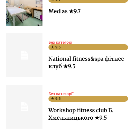
Medlas ★9.7
Без категорії
★ 9.5
National fitness&spa фітнес
клуб ★9.5
Без категорії
★ 9.5
Workshop fitness club Б.
Хмельницького ★9.5