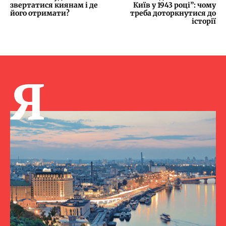
звертатися киянам і де
Київ у 1943 році”: чому
його отримати?
треба доторкнутися до
історії
Я