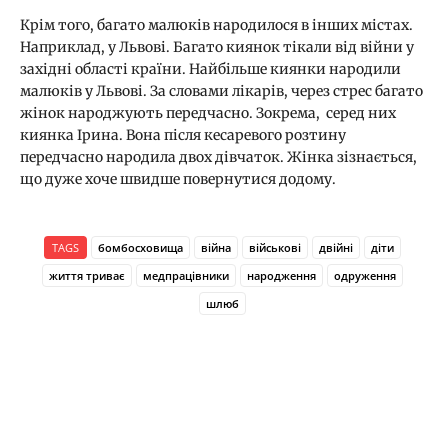
Крім того, багато малюків народилося в інших містах.
Наприклад, у Львові. Багато киянок тікали від війни у
західні області країни. Найбільше киянки народили
малюків у Львові. За словами лікарів, через стрес багато
жінок народжують передчасно. Зокрема, серед них
киянка Ірина. Вона після кесаревого розтину
передчасно народила двох дівчаток. Жінка зізнається,
що дуже хоче швидше повернутися додому.
TAGS
бомбосховища
війна
військові
двійні
діти
життя триває
медпрацівники
народження
одруження
шлюб