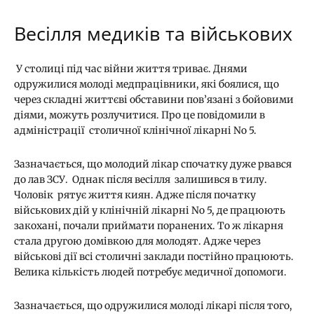
Весілля медиків та військових
У столиці під час війни життя триває. Днями
одружилися молоді медпрацівники, які боялися, що
через складні життєві обставини пов’язані з бойовими
діями, можуть розлучитися. Про це повідомили в
адміністрації столичної клінічної лікарні No 5.
Зазначається, що молодий лікар спочатку дуже рвався
до лав ЗСУ. Однак після весілля залишився в тилу.
Чоловік рятує життя киян. Адже після початку
військових дій у клінічній лікарні No 5, де працюють
закохані, почали приймати поранених. То ж лікарня
стала другою домівкою для молодят. Адже через
військові дії всі столичні заклади постійно працюють.
Велика кількість людей потребує медичної допомоги.
Зазначається, що одружилися молоді лікарі після того,