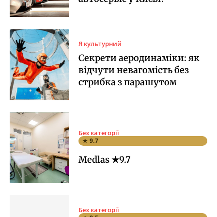
Я культурний
Секрети аеродинаміки: як
відчути невагомість без
стрибка з парашутом
Без категорії
★ 9.7
Medlas ★9.7
Без категорії