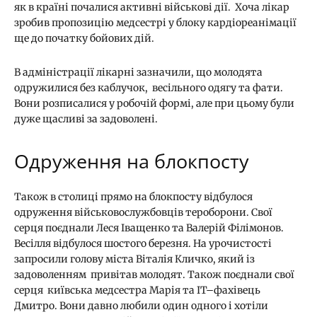
як в країні почалися активні військові дії. Хоча лікар
зробив пропозицію медсестрі у блоку кардіореанімації
ще до початку бойових дій.
В адміністрації лікарні зазначили, що молодята
одружилися без каблучок, весільного одягу та фати.
Вони розписалися у робочій формі, але при цьому були
дуже щасливі за задоволені.
Одруження на блокпосту
Також в столиці прямо на блокпосту відбулося
одруження військовослужбовців тероборони. Свої
серця поєднали Леся Іващенко та Валерій Філімонов.
Весілля відбулося шостого березня. На урочистості
запросили голову міста Віталія Кличко, який із
задоволенням привітав молодят. Також поєднали свої
серця київська медсестра Марія та IT–фахівець
Дмитро. Вони давно любили один одного і хотіли