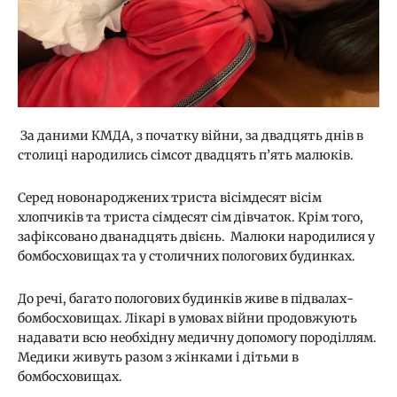
За даними КМДА, з початку війни, за двадцять днів в
столиці народились сімсот двадцять п’ять малюків.
Серед новонароджених триста вісімдесят вісім
хлопчиків та триста сімдесят сім дівчаток. Крім того,
зафіксовано дванадцять двієнь. Малюки народилися у
бомбосховищах та у столичних пологових будинках.
До речі, багато пологових будинків живе в підвалах-
бомбосховищах. Лікарі в умовах війни продовжують
надавати всю необхідну медичну допомогу породіллям.
Медики живуть разом з жінками і дітьми в
бомбосховищах.