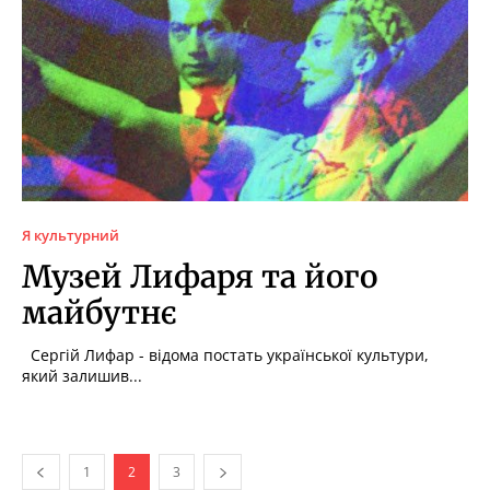
Я культурний
Музей Лифаря та його
майбутнє
Сергій Лифар - відома постать української культури,
який залишив...
1
2
3