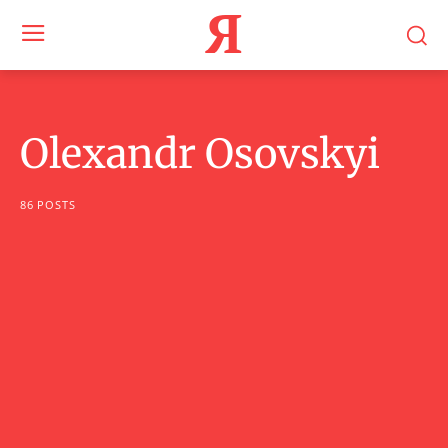
Я
Olexandr Osovskyi
86 POSTS