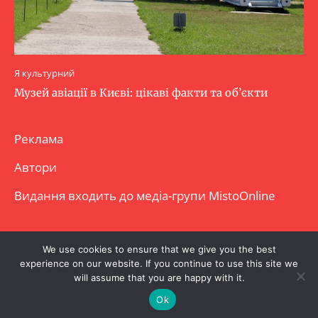
Я культурний
Музей авіації в Києві: цікаві факти та об’єкти
Реклама
Автори
Видання входить до медіа-групи
MistoOnline
Copyright © Повне використання матеріалу
We use cookies to ensure that we give you the best
experience on our website. If you continue to use this site we
заборонено. Частково можна з гіперпосиланням.
will assume that you are happy with it.
Ok
.
.
.