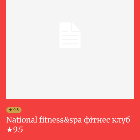
★ 9.5
National fitness&spa фітнес клуб
★9.5