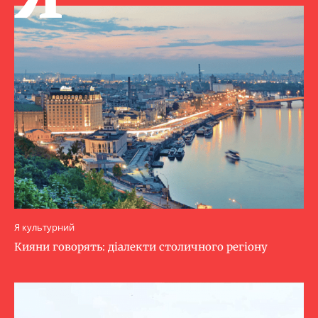
Я культурний
Кияни говорять: діалекти столичного регіону