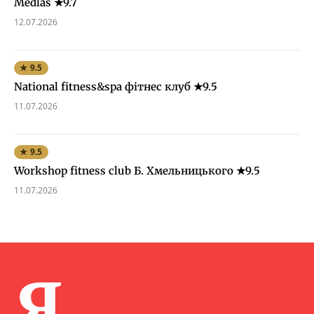
Medlas ★9.7
12.07.2026
★ 9.5
National fitness&spa фітнес клуб ★9.5
11.07.2026
★ 9.5
Workshop fitness club Б. Хмельницького ★9.5
11.07.2026
Я