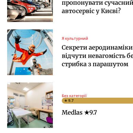
пропонувати сучасни
автосервіс у Києві?
Я культурний
Секрети аеродинаміки:
відчути невагомість б
стрибка з парашутом
Без категорії
★ 9.7
Medlas ★9.7