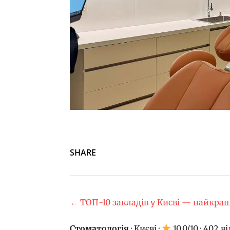
SHARE
← ТОП-10 закладів у Києві — найкращ
Стоматологія
·
Києві
·
10.0/10 · 402 ві