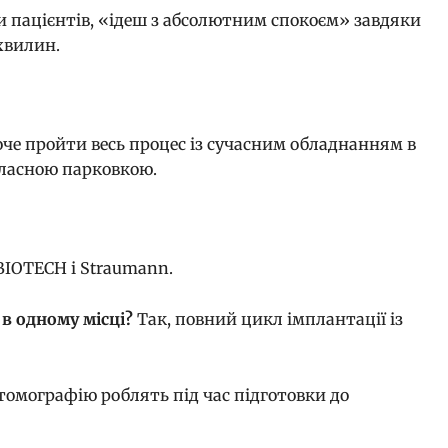
ми пацієнтів, «ідеш з абсолютним спокоєм» завдяки
хвилин.
оче пройти весь процес із сучасним обладнанням в
 власною парковкою.
IOTECH і Straumann.
 в одному місці?
Так, повний цикл імплантації із
томографію роблять під час підготовки до