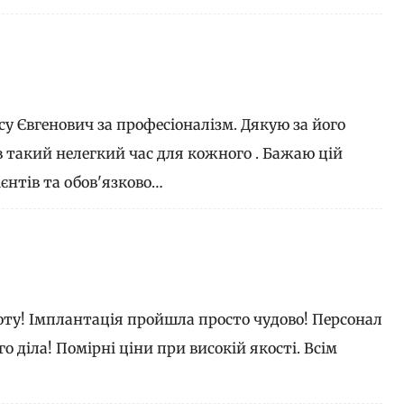
су Євгенович за професіоналізм. Дякую за його
в такий нелегкий час для кожного . Бажаю цій
єнтів та обов'язково…
оту! Імплантація пройшла просто чудово! Персонал
о діла! Помірні ціни при високій якості. Всім