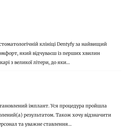
 стоматологічній клініці Dentyfy за найвищий
комфорт, який відчуваєш із перших хвилин
арі з великої літери, до яки…
тановлений імплант. Уся процедура пройшла
олений(а) результатом. Також хочу відзначити
персонал та уважне ставлення…