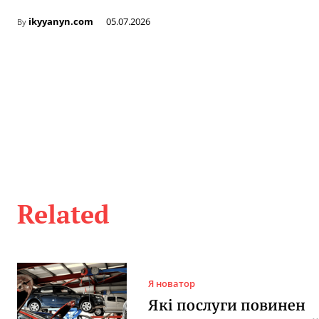
ikyyanyn.com
05.07.2026
By
Related
Я новатор
Які послуги повинен