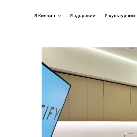
Я Киянин
Я здоровий
Я культурний