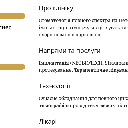
Про клініку
Стоматологія повного спектра на Печ
тнес
імплантації в одному місці, з уважн
охоронюваною парковкою.
Напрями та послуги
Імплантація
(NEOBIOTECH, Strauman
протезування.
Терапевтичне лікуван
.
Технології
Сучасне обладнання для повного цикл
томографію
проводять у межах підго
Лікарі