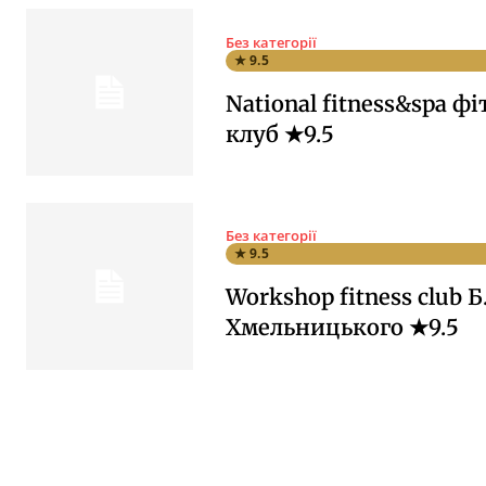
Без категорії
★ 9.5
National fitness&spa фі
клуб ★9.5
Без категорії
★ 9.5
Workshop fitness club Б
Хмельницького ★9.5