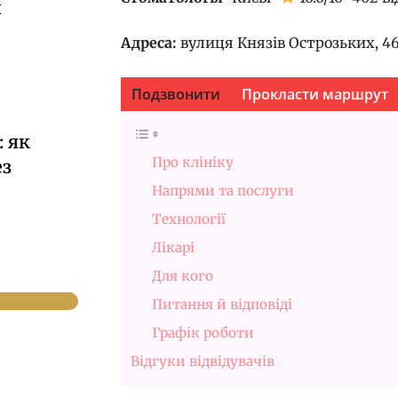
й
Адреса:
вулиця Князів Острозьких, 46/
Подзвонити
Прокласти маршрут
 як
Про клініку
ез
Напрями та послуги
Технології
Лікарі
Для кого
Питання й відповіді
Графік роботи
Відгуки відвідувачів