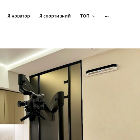
Я новатор
Я спортивний
ТОП