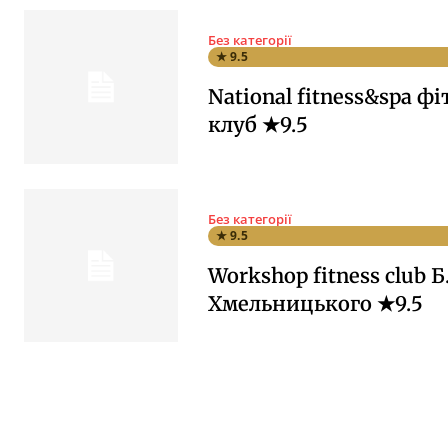
Без категорії
★ 9.5
National fitness&spa фі
клуб ★9.5
Без категорії
★ 9.5
Workshop fitness club Б
Хмельницького ★9.5