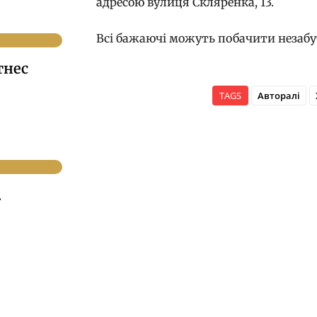
адресою вулиця Скляренка, 13.
Всі бажаючі можуть побачити незабутн
тнес
TAGS
Авторалі
.