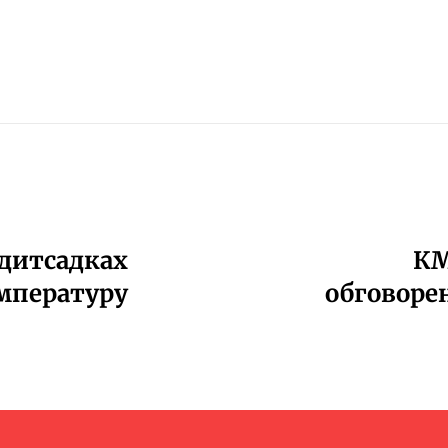
 дитсадках
КМ
мпературу
обговоре