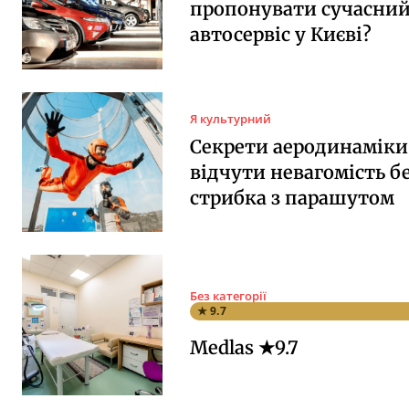
пропонувати сучасни
автосервіс у Києві?
Я культурний
Секрети аеродинаміки:
відчути невагомість б
стрибка з парашутом
Без категорії
★ 9.7
Medlas ★9.7