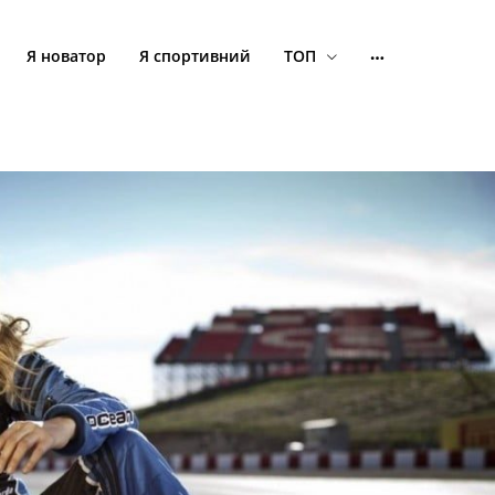
Я новатор
Я спортивний
ТОП