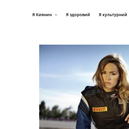
Я Киянин
Я здоровий
Я культурний