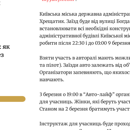
й
Київська міська державна адміністра
Хрещатик. Заїзд буде від вулиці Богд
встановлювати всі необхідні констру
адміністративної будівлі Київської м
робити після 22:30 і до 03:00 9 березн
 як
ез
Взяти участь в авторалі мають можл
та пілот). Заїзди авто залежать від о
Організатори запевняють, що якихось
навчають.
3 березня о 19:00 в “Авто-лайф” орга
для учасниць. Жінки, які беруть уча
Станом на 2 березня братимуть участ
Інструктаж для учасниць буде проходи