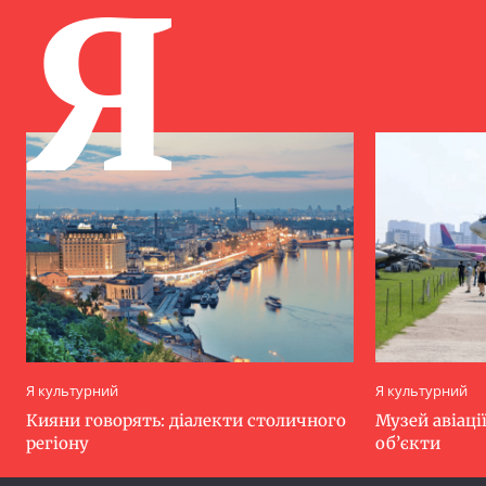
Я
Я культурний
Я культурний
Кияни говорять: діалекти столичного
Музей авіації
регіону
об’єкти