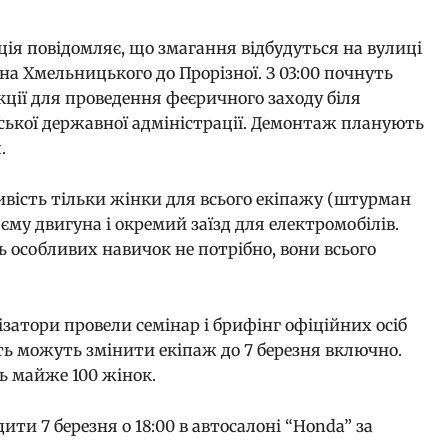
ція повідомляє, що змагання відбудуться на вулиці
ана Хмельницького до Прорізної. З 03:00 почнуть
кції для проведення феєричного заходу біля
іської державної адміністрації. Демонтаж планують
я.
ивість тільки жінки для всього екіпажу (штурман
б’єму двигуна і окремий заїзд для електромобілів.
 особливих навичок не потрібно, вони всього
нізатори провели семінар і брифінг офіційних осіб
сть можуть змінити екіпаж до 7 березня включно.
ь майже 100 жінок.
ти 7 березня о 18:00 в автосалоні “Honda” за