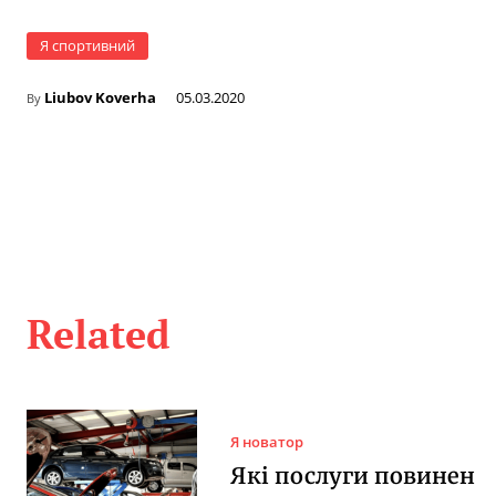
Я спортивний
Liubov Koverha
05.03.2020
By
Related
Я новатор
Які послуги повинен