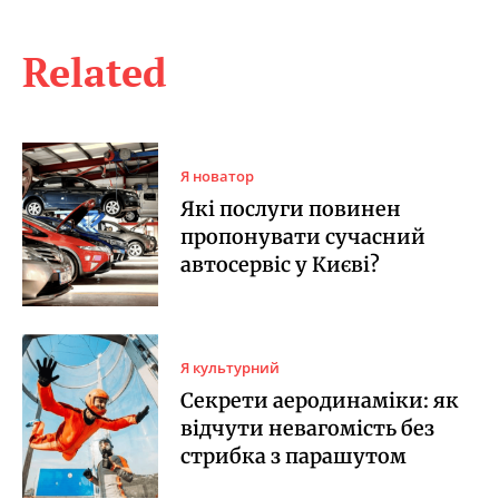
Related
Я новатор
Які послуги повинен
пропонувати сучасний
автосервіс у Києві?
Я культурний
Секрети аеродинаміки: як
відчути невагомість без
стрибка з парашутом