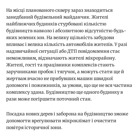
На місці планованого скверу зараз знаходиться
занедбаний будівельний майданчик. Жителі
найближчих будинків стурбовані кількістю
будівництв навколо і абсолютною відсутністю будь-
яких зелених зон. На велику щільність забудови
впливає і велика кількість автомобілів жителів. У разі
надзвичайної ситуації або ДТП повідомлення стає
неможливим, відзначають жителі мікрорайону.
Жителі, гості та працівники комплексів стають
заручниками пробок і тягучок, а можуть стати ще й
жертвам вчасно не прибувших машин швидкої
допомоги і пожежників, за умови, що ще не вся частина
комплексу здана. Будівництво ще одного будинку в
рази може погіршити поточний стан.
Посадка нових дерев і заборона на будівництво зможе
допомогти врегулювати мікроклімат і очистити
повітря історичної зони.