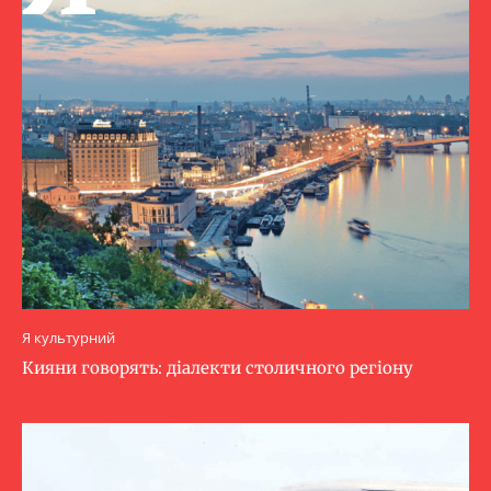
Я культурний
Кияни говорять: діалекти столичного регіону