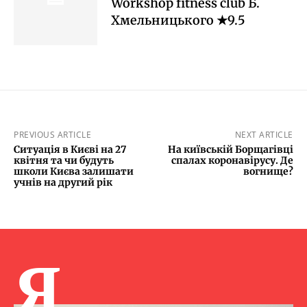
Workshop fitness club Б.
Хмельницького ★9.5
PREVIOUS ARTICLE
NEXT ARTICLE
Ситуація в Києві на 27
На київській Борщагівці
квітня та чи будуть
спалах коронавірусу. Де
школи Києва залишати
вогнище?
учнів на другий рік
Я