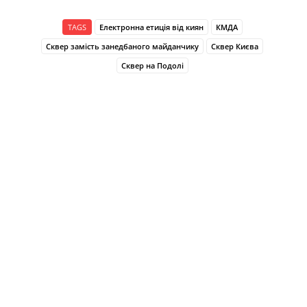
TAGS
Електронна етиція від киян
КМДА
Сквер замість занедбаного майданчику
Сквер Києва
Сквер на Подолі