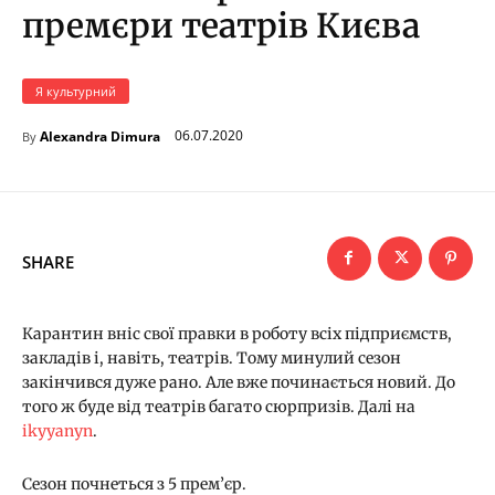
премєри театрів Києва
Я культурний
06.07.2020
Alexandra Dimura
By
SHARE
Карантин вніс свої правки в роботу всіх підприємств,
закладів і, навіть, театрів. Тому минулий сезон
закінчився дуже рано. Але вже починається новий. До
того ж буде від театрів багато сюрпризів. Далі на
ikyyanyn
.
Сезон почнеться з 5 прем’єр.