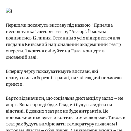
Першими покажуть виставу під назвою “Приємна
несподіванка” актори театру “Актор”. Її можна
подивитись 12 липня. Останнім з усіх відкриється для
глядачів Київський національний академічний театр
оперети. 1 жовтня очікуйте на Гала-концерт в
оновленій залі.
В першу чергу показуватимуть вистави, які
планувались в березні-травні, на які глядачі не змогли
прийти.
Варто відзначити, що соціальна дистанція у залах – не
жарт. Вона справді буде. Глядачі будуть сидіти на
відстані. В деяких театрах не буде антрактів. Це
допоможе мінімізувати контакти між людьми. Також в
театрах будуть вимірювати температуру глядачам і
акторам. Маски – обов’язкові. Санітайзери всюди – це