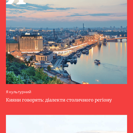
Я культурний
Кияни говорять: діалекти столичного регіону