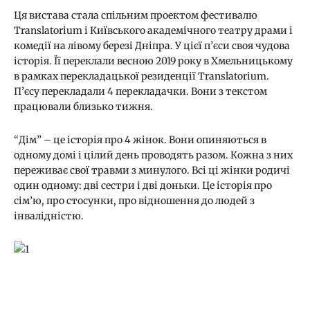
Ця вистава стала спільним проектом фестивалю
Translatorium і Київського академічного театру драми і
комедії на лівому березі Дніпра. У цієї п’єси своя чудова
історія. Її переклали весною 2019 року в Хмельницькому
в рамках перекладацької резиденції Translatorium.
П’єсу перекладали 4 перекладачки. Вони з текстом
працювали близько тижня.
“Дім” – це історія про 4 жінок. Вони опиняються в
одному домі і цілий день проводять разом. Кожна з них
переживає свої травми з минулого. Всі ці жінки родичі
один одному: дві сестри і дві доньки. Це історія про
сім’ю, про стосунки, про відношення до людей з
інвалідністю.