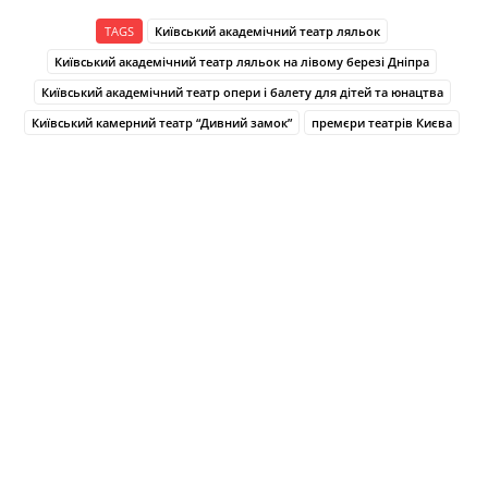
TAGS
Київський академічний театр ляльок
Київський академічний театр ляльок на лівому березі Дніпра
Київський академічний театр опери і балету для дітей та юнацтва
Київський камерний театр “Дивний замок”
премєри театрів Києва