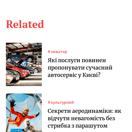
Related
Я новатор
Які послуги повинен
пропонувати сучасний
автосервіс у Києві?
Я культурний
Секрети аеродинаміки: як
відчути невагомість без
стрибка з парашутом