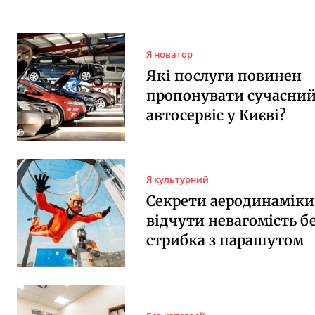
Я новатор
Які послуги повинен
пропонувати сучасни
автосервіс у Києві?
Я культурний
Секрети аеродинаміки:
відчути невагомість б
стрибка з парашутом