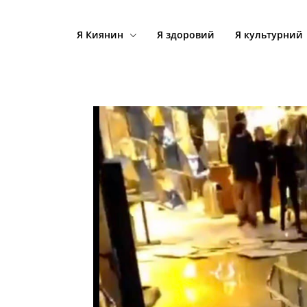
Я Киянин
Я здоровий
Я культурний