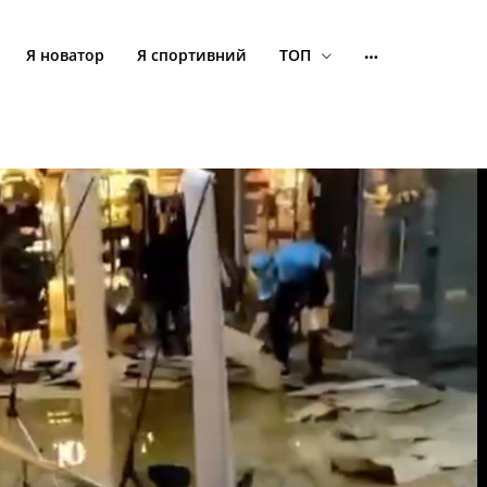
Я новатор
Я спортивний
ТОП