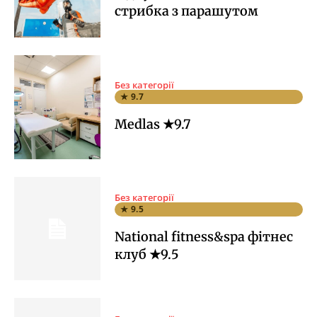
стрибка з парашутом
Без категорії
★ 9.7
Medlas ★9.7
Без категорії
★ 9.5
National fitness&spa фітнес
клуб ★9.5