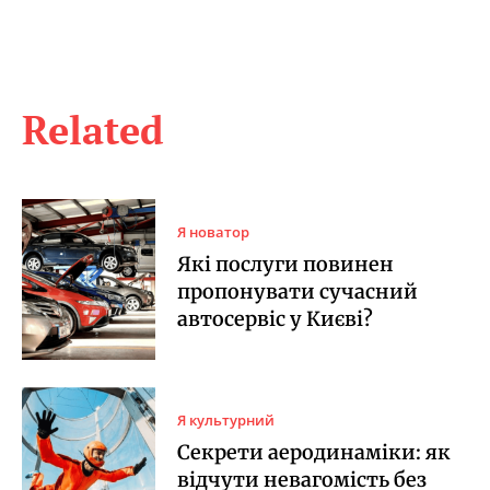
Related
Я новатор
Які послуги повинен
пропонувати сучасний
автосервіс у Києві?
Я культурний
Секрети аеродинаміки: як
відчути невагомість без