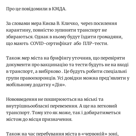
Про це повідомили в КМДА.
За словами мера Києва В. Кличко, через посилення
карантину, повністю зупиняти транспорт не
збираються. Однак в ньому будут їздити громадяни,
що мають COVID-сертифікат або ПЛР-тести.
Також мер міста на брифінгу уточнив, що перевіряти
документи про вакцинацію та тести будуть не на вході
в транспорт, а вибірково . Це будуть робити спеціальні
групи правоохоронців. Усі довідки можна пред’являти у
мобільному додатку «Дія».
Нововведення не поширюються на міські та
внутрішньообласні перевезення. А ще на легковий
транспорт. Тому хто як може, так і добиратиметься
містом до місця призначення.
Також на час перебування міста в «червоній» зоні,