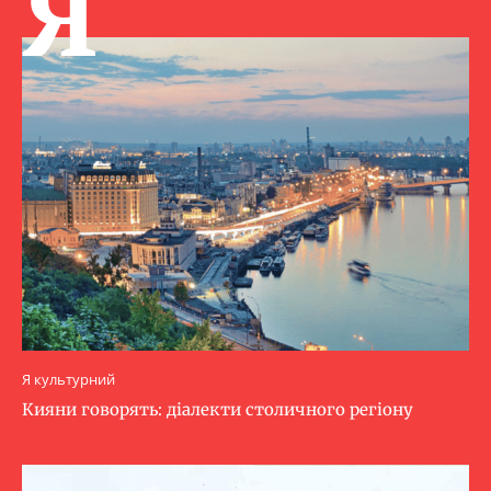
Я
Я культурний
Кияни говорять: діалекти столичного регіону