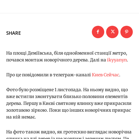
SHARE
На площі Деміївська, біля однойменної станції метро,
почався монтаж новорічного дерева. Далі на
ikyyanyn
.
Про це повідомили в телеграм-каналі
Киев Сейчас
.
Фото було розміщене 1 листопада. На ньому видно, що
вже встигли змонтувати близько половини елементів
дерева. Першу в Києві святкову ялинку вже прикрасили
золотавою зіркою. Поки що інших новорічних прикрас
на ній немає.
На фото також видно, як гротескно виглядає новорічна
ялинка на тлі дерев із ще жовтим і зеленим листям. Це