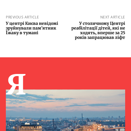
PREVIOUS ARTICLE
NEXT ARTICLE
У центрі Києва невідомі
У столичному Центрі
зруйнували пам’ятник
реабілітації дітей, які не
Їжаку в тумані
ходять, вперше за 25
років запрацював ліфт
Я