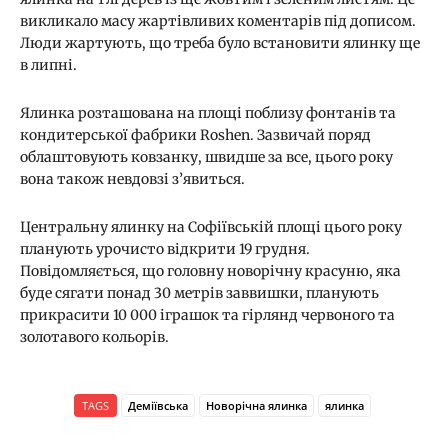
викликало масу жартівливих коментарів під дописом.
Люди жартують, що треба було встановити ялинку ще
в липні.
Ялинка розташована на площі поблизу фонтанів та
кондитерської фабрики Roshen. Зазвичай поряд
облаштовують ковзанку, швидше за все, цього року
вона також невдовзі з’явиться.
Центральну ялинку на Софіївській площі цього року
планують урочисто відкрити 19 грудня.
Повідомляється, що головну новорічну красуню, яка
буде сягати понад 30 метрів заввишки, планують
прикрасити 10 000 іграшок та гірлянд червоного та
золотавого кольорів.
TAGS
Деміївська
Новорічна ялинка
ялинка