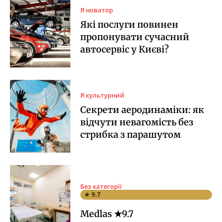
Я новатор
Які послуги повинен
пропонувати сучасний
автосервіс у Києві?
Я культурний
Секрети аеродинаміки: як
відчути невагомість без
стрибка з парашутом
Без категорії
★ 9.7
Medlas ★9.7