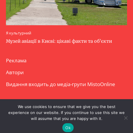
Я культурний
Музей авіації в Києві: цікаві факти та об’єкти
Реклама
Автори
Видання входить до медіа-групи
MistoOnline
Copyright © Повне використання матеріалу
We use cookies to ensure that we give you the best
experience on our website. If you continue to use this site we
заборонено. Частково можна з гіперпосиланням.
will assume that you are happy with it.
Ok