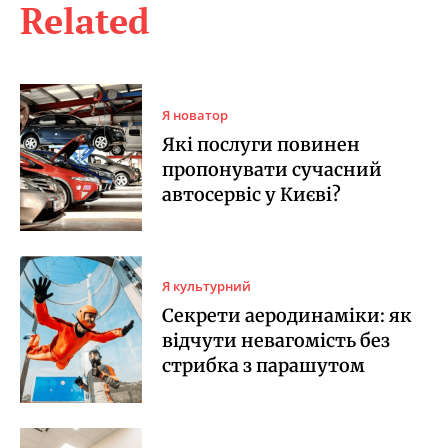
Related
Я новатор
Які послуги повинен
пропонувати сучасний
автосервіс у Києві?
Я культурний
Секрети аеродинаміки: як
відчути невагомість без
стрибка з парашутом