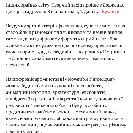
інших країнах світу. Творчий захід пройде у Довженко-
центрі за адресою: Васильківська, 1. Далі на
ikyyanyn
.
На думку організаторів фестивалю, сучасне мистецтво
стало більш різноманітним, цікавим та незвичайним
саме завдяки цифровому формату сприйняття. Для
художників це чудова нагода по-новому представити
свою творчість, а для глядачів — по-різному її оцінити
та ближче познайомитися з можливостями нових
технологій.
На цифровій арт-виставці «Novembre Numérique»
можна буде побачити художні відео-роботи,
анімаційні картини, архітектурні експонати,
відвідати 3 віртуальні галереї та 1 кімнату доповненої
реальності. Також два об’єкти будуть особисто
представлені Фаб’єном Зокко — механічний павук,
який своїми рухами відображає настрій художника, а
також машину, що механічно кожного разу по-різному
переписує текст.