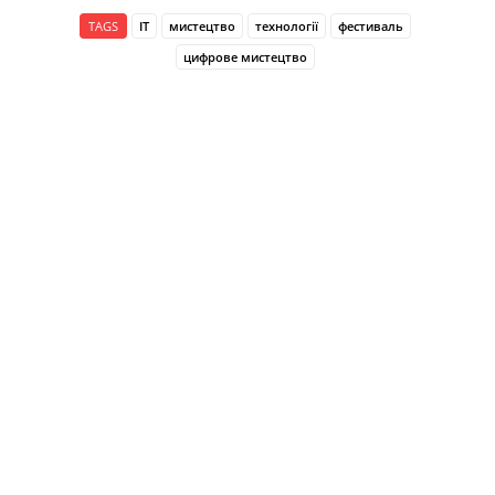
TAGS
ІТ
мистецтво
технології
фестиваль
цифрове мистецтво