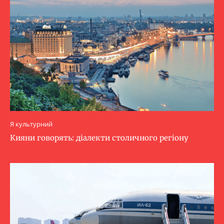
Я культурний
Кияни говорять: діалекти столичного регіону