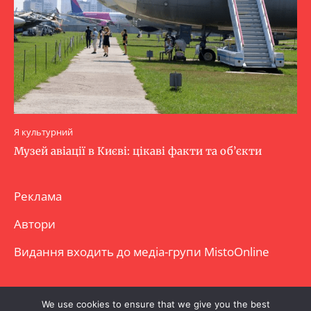
Я культурний
Музей авіації в Києві: цікаві факти та об’єкти
Реклама
Автори
Видання входить до медіа-групи
MistoOnline
Copyright © Повне використання матеріалу
We use cookies to ensure that we give you the best