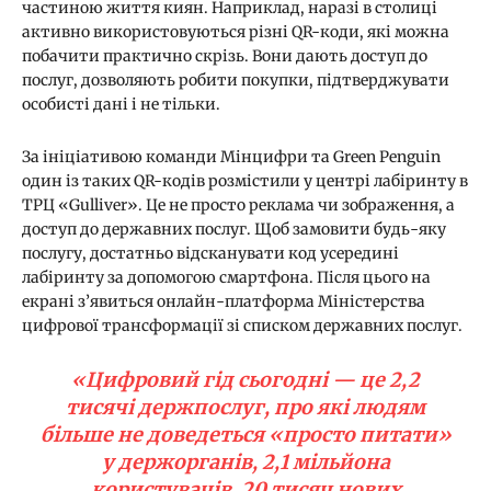
частиною життя киян. Наприклад, наразі в столиці
активно використовуються різні QR-коди, які можна
побачити практично скрізь. Вони дають доступ до
послуг, дозволяють робити покупки, підтверджувати
особисті дані і не тільки.
За ініціативою команди Мінцифри та Green Penguin
один із таких QR-кодів розмістили у центрі лабіринту в
ТРЦ «Gulliver». Це не просто реклама чи зображення, а
доступ до державних послуг. Щоб замовити будь-яку
послугу, достатньо відсканувати код усередині
лабіринту за допомогою смартфона. Після цього на
екрані з’явиться онлайн-платформа Міністерства
цифрової трансформації зі списком державних послуг.
«Цифровий гід сьогодні — це 2,2
тисячі держпослуг, про які людям
більше не доведеться «просто питати»
у держорганів, 2,1 мільйона
користувачів, 20 тисяч нових