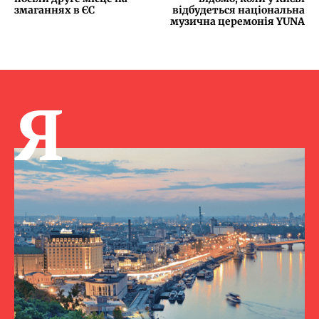
змаганнях в ЄС
відбудеться національна
музична церемонія YUNA
Я