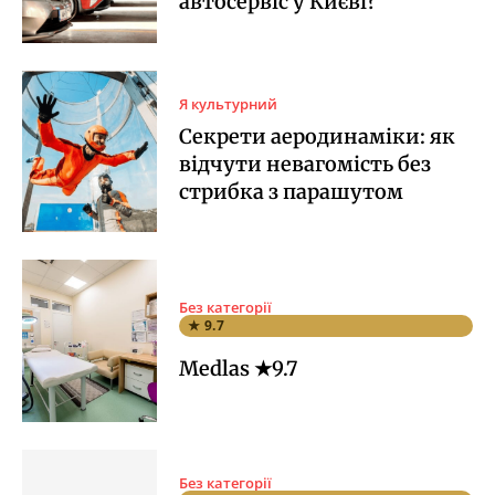
автосервіс у Києві?
Я культурний
Секрети аеродинаміки: як
відчути невагомість без
стрибка з парашутом
Без категорії
★ 9.7
Medlas ★9.7
Без категорії