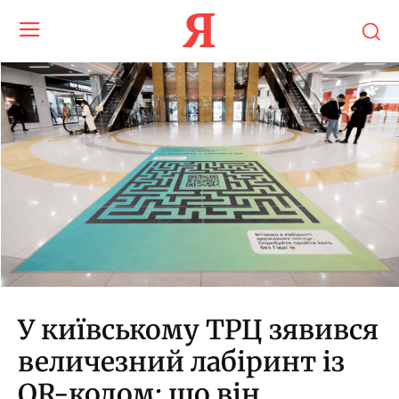
Я
У київському ТРЦ зявився
величезний лабіринт із
QR-кодом: що він