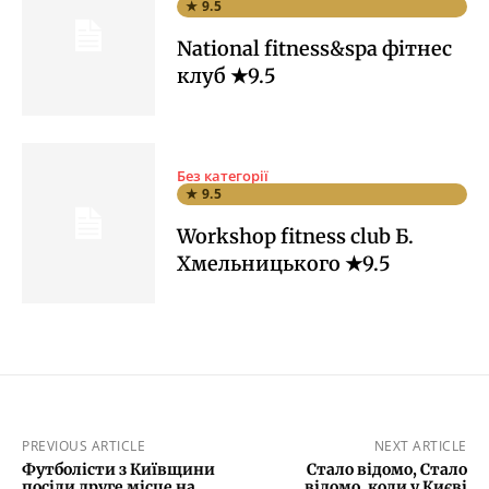
★ 9.5
National fitness&spa фітнес
клуб ★9.5
Без категорії
★ 9.5
Workshop fitness club Б.
Хмельницького ★9.5
PREVIOUS ARTICLE
NEXT ARTICLE
Футболісти з Київщини
Стало відомо, Стало
посіли друге місце на
відомо, коли у Києві