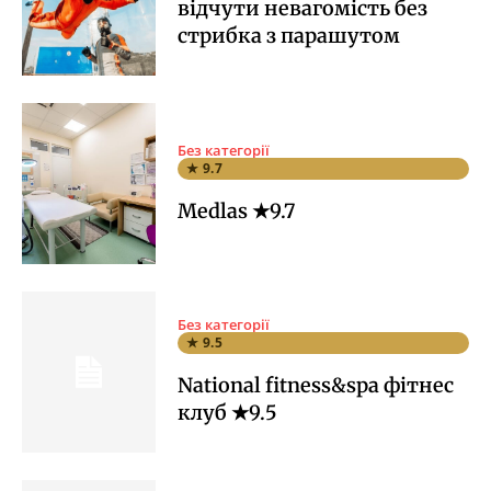
відчути невагомість без
стрибка з парашутом
Без категорії
★ 9.7
Medlas ★9.7
Без категорії
★ 9.5
National fitness&spa фітнес
клуб ★9.5