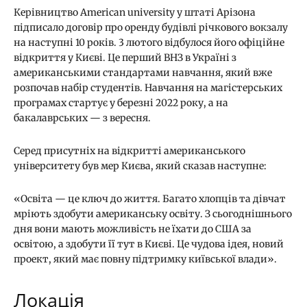
Керівництво American university у штаті Арізона
підписало договір про оренду будівлі річкового вокзалу
на наступні 10 років. 3 лютого відбулося його офіційне
відкриття у Києві. Це перший ВНЗ в Україні з
американськими стандартами навчання, який вже
розпочав набір студентів. Навчання на магістерських
програмах стартує у березні 2022 року, а на
бакалаврських — з вересня.
Серед присутніх на відкритті американського
університету був мер Києва, який сказав наступне:
«Освіта — це ключ до життя. Багато хлопців та дівчат
мріють здобути американську освіту. З сьогоднішнього
дня вони мають можливість не їхати до США за
освітою, а здобути її тут в Києві. Це чудова ідея, новий
проект, який має повну підтримку київської влади».
Локація