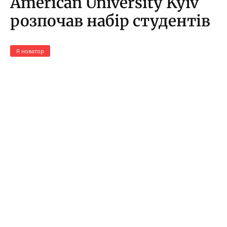
American University Kyiv
розпочав набір студентів
Я новатор