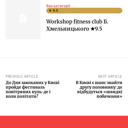
Без категорії
★ 9.5
Workshop fitness club Б.
Хмельницького ★9.5
PREVIOUS ARTICLE
NEXT ARTICLE
До Дня закоханих у Києві
В Києві є шанс знайти
пройде фестиваль
другу половинку: де
повітряних куль: де і
відбудуться «швидкі
коли політати?
побачення»