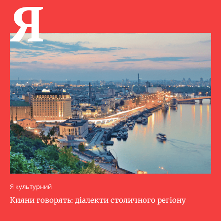
Я
Я культурний
Кияни говорять: діалекти столичного регіону