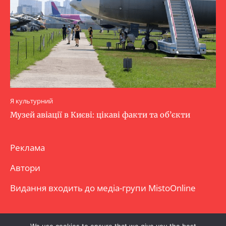
Я культурний
Музей авіації в Києві: цікаві факти та об’єкти
Реклама
Автори
Видання входить до медіа-групи
MistoOnline
Copyright © Повне використання матеріалу