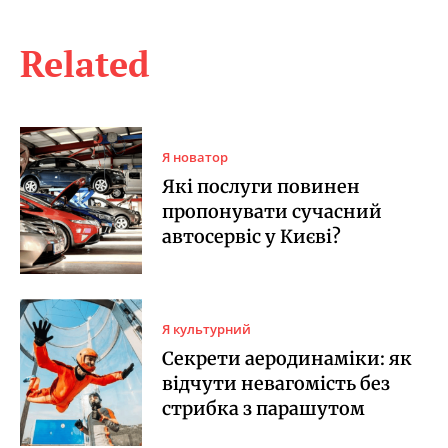
Related
Я новатор
Які послуги повинен
пропонувати сучасний
автосервіс у Києві?
Я культурний
Секрети аеродинаміки: як
відчути невагомість без
стрибка з парашутом