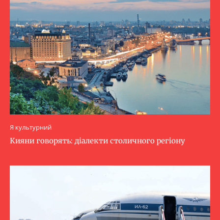
Я культурний
Кияни говорять: діалекти столичного регіону