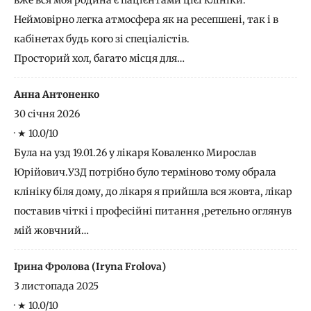
вже вся моя родина є пацієнтами цієї клініки.
Неймовірно легка атмосфера як на ресепшені, так і в
кабінетах будь кого зі спеціалістів.
Просторий хол, багато місця для…
Анна Антоненко
30 січня 2026
·
★ 10.0/10
Була на узд 19.01.26 у лікаря Коваленко Мирослав
Юрійович.УЗД потрібно було терміново тому обрала
клініку біля дому, до лікаря я прийшла вся жовта, лікар
поставив чіткі і професійні питання ,ретельно оглянув
мій жовчний…
Ірина Фролова (Iryna Frolova)
3 листопада 2025
·
★ 10.0/10