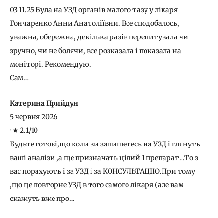
03.11.25 Була на УЗД органів малого тазу у лікаря
Гончаренко Анни Анатоліївни. Все сподобалось,
уважна, обережна, декілька разів перепитувала чи
зручно, чи не болячи, все розказала і показала на
моніторі. Рекомендую.
Сам…
Катерина Прийдун
5 червня 2026
·
★ 2.1/10
Будьте готові,що коли ви запишетесь на УЗД і глянуть
ваші аналізи ,а ще призначать цілий 1 препарат…То з
вас порахують і за УЗД і за КОНСУЛЬТАЦІЮ.При тому
,що це повторне УЗД в того самого лікаря (але вам
скажуть вже про…