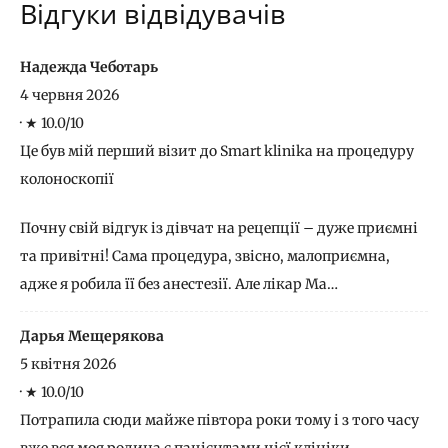
Відгуки відвідувачів
Надежда Чеботарь
4 червня 2026
·
★ 10.0/10
Це був мій перший візит до Smart klinika на процедуру
колоноскопії
Почну свій відгук із дівчат на рецепції – дуже приємні
та привітні! Сама процедура, звісно, малоприємна,
адже я робила її без анестезії. Але лікар Ма…
Дарья Мещерякова
5 квітня 2026
·
★ 10.0/10
Потрапила сюди майже півтора роки тому і з того часу