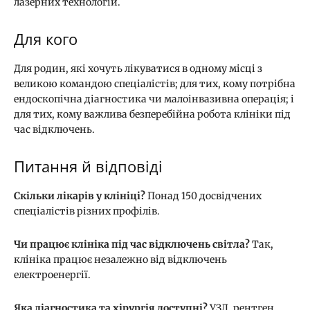
лазерних технологій.
Для кого
Для родин, які хочуть лікуватися в одному місці з
великою командою спеціалістів; для тих, кому потрібна
ендоскопічна діагностика чи малоінвазивна операція; і
для тих, кому важлива безперебійна робота клініки під
час відключень.
Питання й відповіді
Скільки лікарів у клініці?
Понад 150 досвідчених
спеціалістів різних профілів.
Чи працює клініка під час відключень світла?
Так,
клініка працює незалежно від відключень
електроенергії.
Яка діагностика та хірургія доступні?
УЗД, рентген,