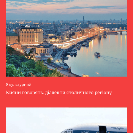
Я культурний
Кияни говорять: діалекти столичного регіону