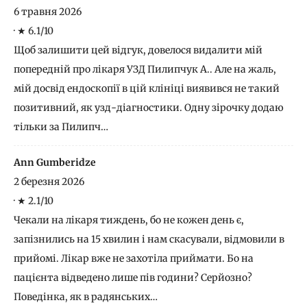
6 травня 2026
·
★ 6.1/10
Щоб залишити цей відгук, довелося видалити мій
попередній про лікаря УЗД Пилипчук А.. Але на жаль,
мій досвід ендоскопії в цій клініці виявився не такий
позитивний, як узд-діагностики. Одну зірочку додаю
тільки за Пилипч…
Ann Gumberidze
2 березня 2026
·
★ 2.1/10
Чекали на лікаря тиждень, бо не кожен день є,
запізнились на 15 хвилин і нам скасували, відмовили в
прийомі. Лікар вже не захотіла приймати. Бо на
пацієнта відведено лише пів години? Серйозно?
Поведінка, як в радянських…