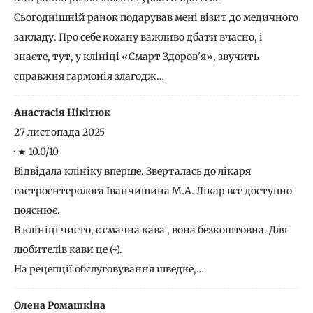
​Сьогоднішній ранок подарував мені візит до медичного
закладу. Про себе кохану важливо дбати вчасно, і
знаєте, тут, у клініці «Смарт Здоров'я», звучить
справжня гармонія злагодж…
Анастасія Нікітюк
27 листопада 2025
·
★ 10.0/10
Відвідала клініку вперше. Зверталась до лікаря
гастроентеролога Іванчишина М.А. Лікар все доступно
пояснює.
В клініці чисто, є смачна кава , вона безкоштовна. Для
любителів кави це (+).
На рецепції обслуговування шведке,…
Олена Ромашкіна