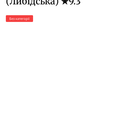
(Либідська) ★9.3
Без категорії