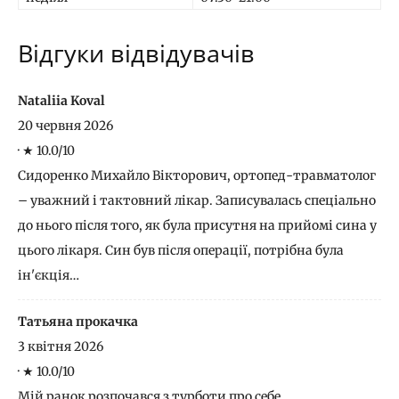
Відгуки відвідувачів
Nataliia Koval
20 червня 2026
·
★ 10.0/10
Сидоренко Михайло Вікторович, ортопед-травматолог
– уважний і тактовний лікар. Записувалась спеціально
до нього після того, як була присутня на прийомі сина у
цього лікаря. Син був після операції, потрібна була
ін'єкція…
Татьяна прокачка
3 квітня 2026
·
★ 10.0/10
Мій ранок розпочався з турботи про себе