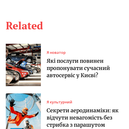
Related
Я новатор
Які послуги повинен
пропонувати сучасний
автосервіс у Києві?
Я культурний
Секрети аеродинаміки: як
відчути невагомість без
стрибка з парашутом