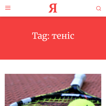
Я
Tag:
теніс