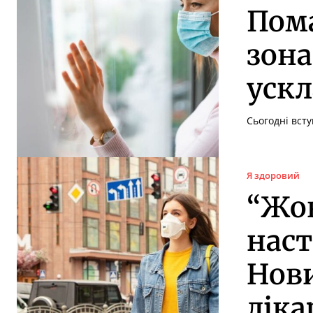
Пом
зона
уск
Сьогодні всту
Я здоровий
“Жов
наст
Нови
ліка