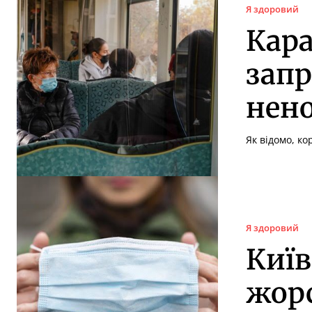
Я здоровий
Кара
зап
нено
Як відомо, ко
Я здоровий
Київ
жор