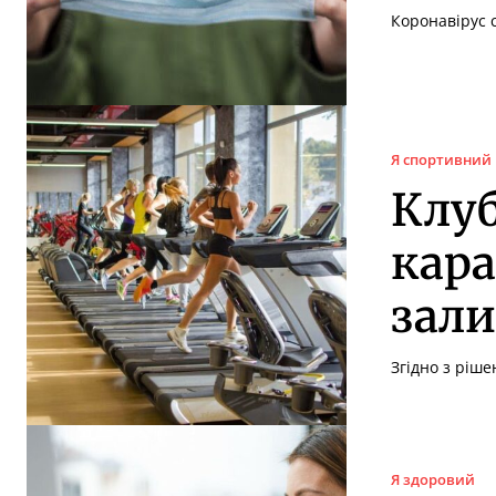
Коронавірус с
Я спортивний
Клуб
кара
зали
Згідно з ріше
Я здоровий