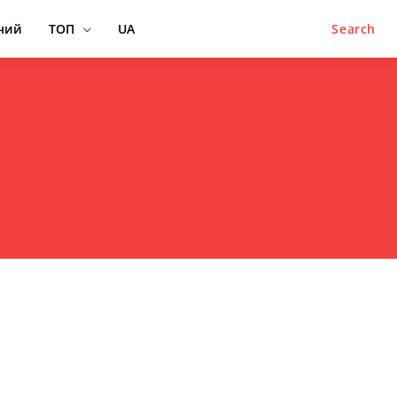
ний
ТОП
UA
Search