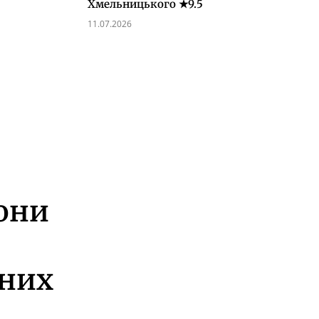
Хмельницького ★9.5
11.07.2026
зони
йних