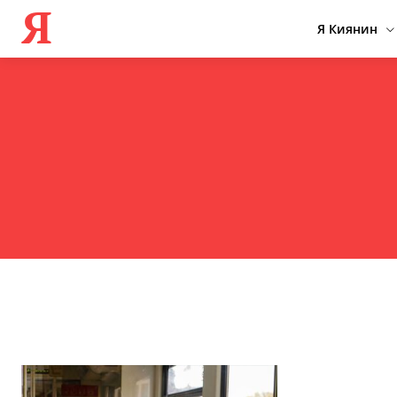
Я
Я Киянин