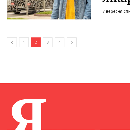
7 вересня сп
1
2
3
4
Я