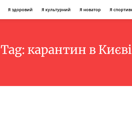
Я здоровий
Я культурний
Я новатор
Я спортив
Tag:
карантин в Києві