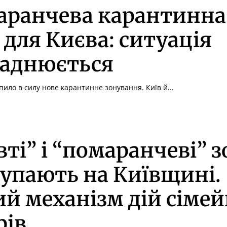
аранчева карантинна
 для Києва: ситуація
ладнюється
пило в силу нове карантинне зонування. Київ й...
ті” і “помаранчеві” 
упають на Київщині.
й механізм дій сіме
рів