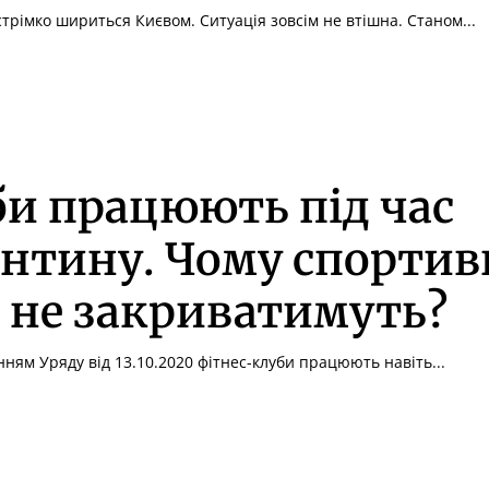
трімко шириться Києвом. Ситуація зовсім не втішна. Станом...
и працюють під час
нтину. Чому спортив
 не закриватимуть?
нням Уряду від 13.10.2020 фітнес-клуби працюють навіть...