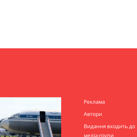
Реклама
Автори
Видання входить до
медіа-групи