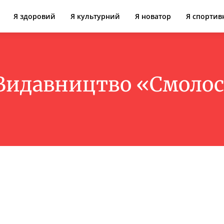
Я здоровий
Я культурний
Я новатор
Я спортив
Видавництво «Смоло