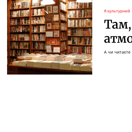
Я культурний
Там,
атмо
А чи читаєте 