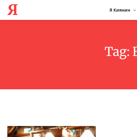
Я
Я Киянин
Tag: