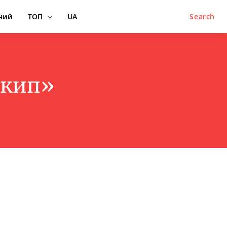
ний
ТОП
UA
Search
скип»