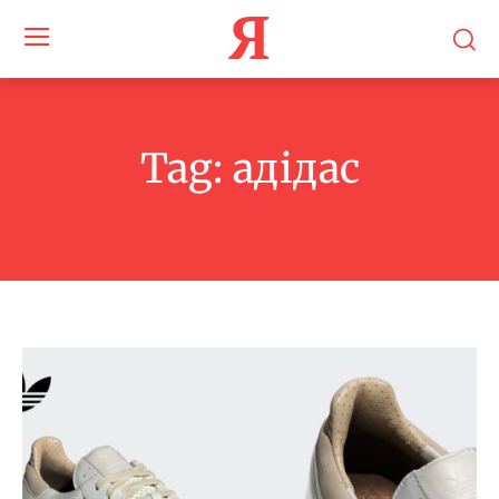
Я
Tag:
адідас