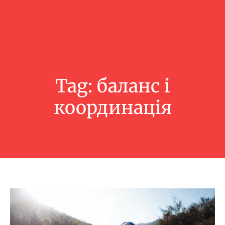
Tag:
баланс і
координація