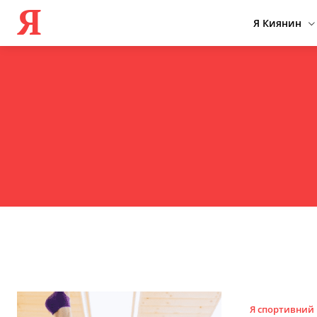
Я
Я Киянин
Я спортивний