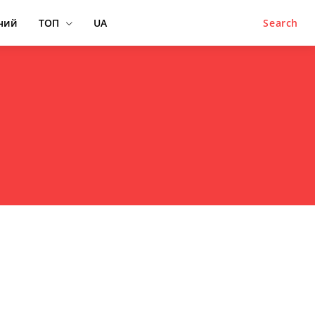
ний
ТОП
UA
Search