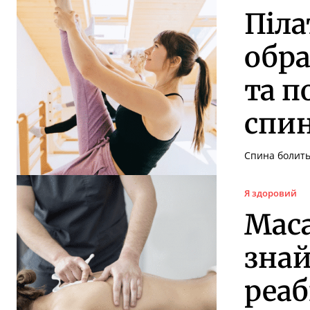
Піла
обра
та п
спин
Спина болить?
Я здоровий
Маса
знай
реаб