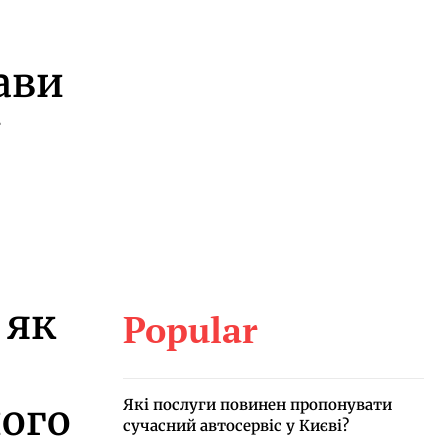
ави
у
 як
Popular
Які послуги повинен пропонувати
ного
сучасний автосервіс у Києві?