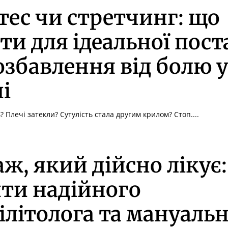
тес чи стретчинг: що
ти для ідеальної пост
озбавлення від болю 
і
 Плечі затекли? Сутулість стала другим крилом? Стоп....
ж, який дійсно лікує:
ти надійного
ілітолога та мануаль