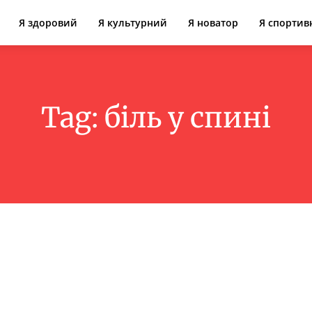
Я здоровий
Я культурний
Я новатор
Я спортив
Tag:
біль у спині