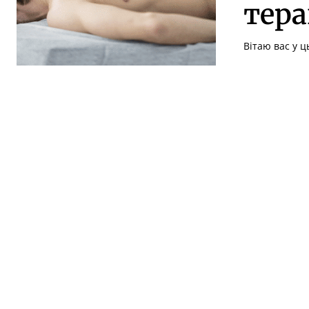
тера
Вітаю вас у 