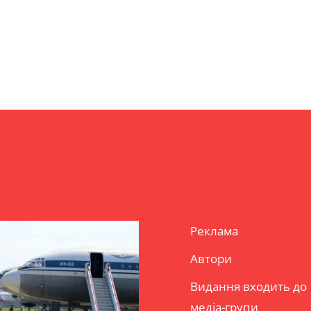
Реклама
Автори
Видання входить до
медіа-групи