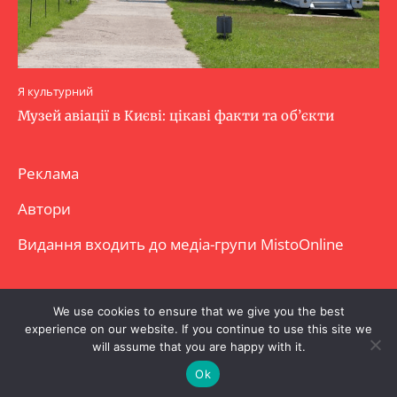
Я культурний
Музей авіації в Києві: цікаві факти та об’єкти
Реклама
Автори
Видання входить до медіа-групи
MistoOnline
Copyright © Повне використання матеріалу
We use cookies to ensure that we give you the best
experience on our website. If you continue to use this site we
заборонено. Частково можна з гіперпосиланням.
will assume that you are happy with it.
Ok
.
.
.