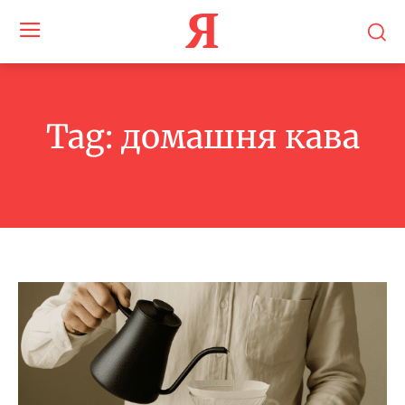
Я
Tag:
домашня кава