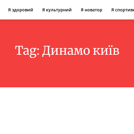
Я здоровий
Я культурний
Я новатор
Я спортив
Tag:
Динамо київ