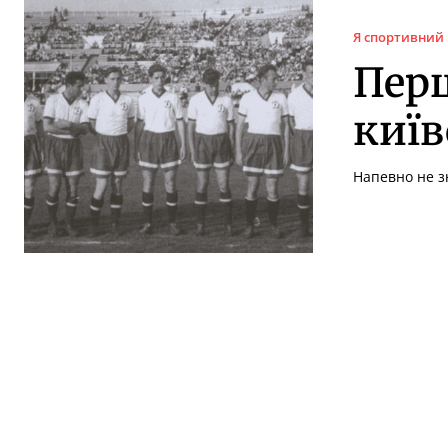
Я спортивний
Перш
київ
Напевно не зн