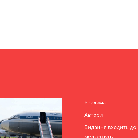
Реклама
Автори
Видання входить до
медіа-групи