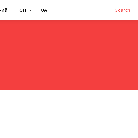
ний
ТОП
UA
Search