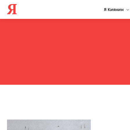
Я
Я Киянин