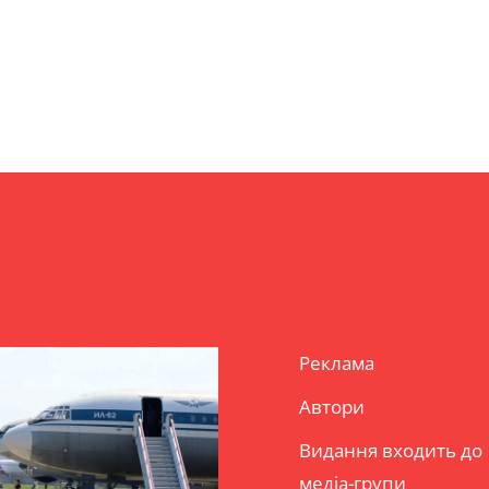
Реклама
Автори
Видання входить до
медіа-групи