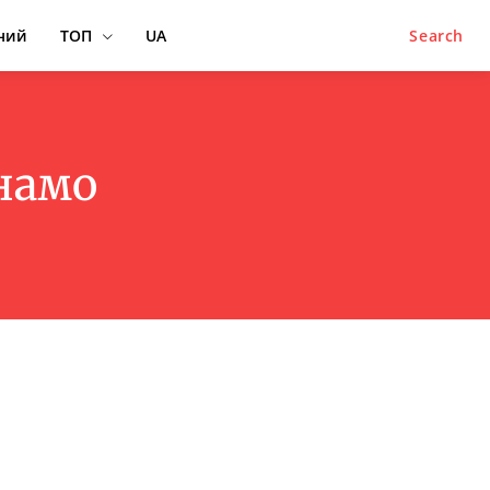
ний
ТОП
UA
Search
намо