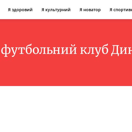
Я здоровий
Я культурний
Я новатор
Я спортив
:
футбольний клуб Ди