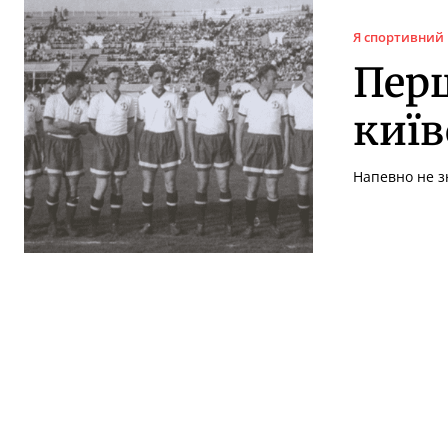
Я спортивний
Перш
київ
Напевно не зн