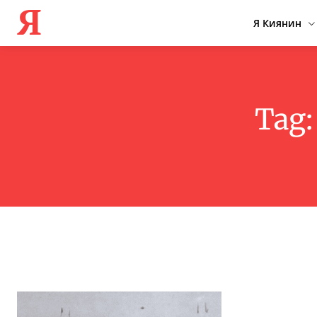
Я
Я Киянин
Tag