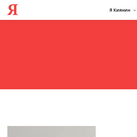
Я
Я Киянин