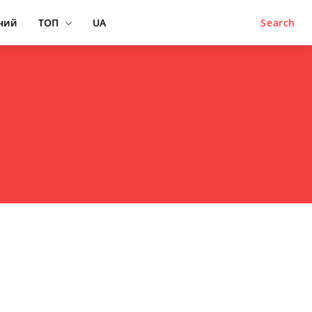
ний
ТОП
UA
Search