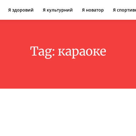
Я здоровий
Я культурний
Я новатор
Я спортив
Tag:
караоке