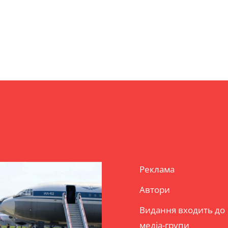
Реклама
Автори
Видання входить до
медіа-групи