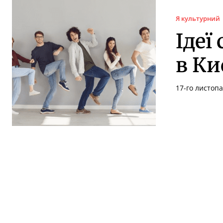
Я культурний
Ідеї
в Ки
17-го листоп