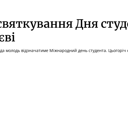
 святкування Дня сту
єві
ада молодь відзначатиме Міжнародний день студента. Цьогоріч с