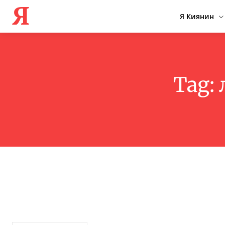
Я
Я Киянин
Tag: