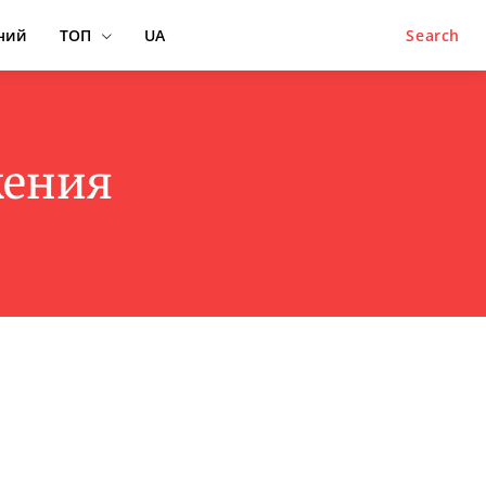
ний
ТОП
UA
Search
жения