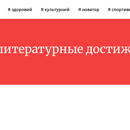
Я здоровий
Я культурний
Я новатор
Я спортив
литературные дости