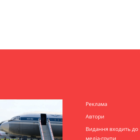
Реклама
Автори
Видання входить до
медіа-групи