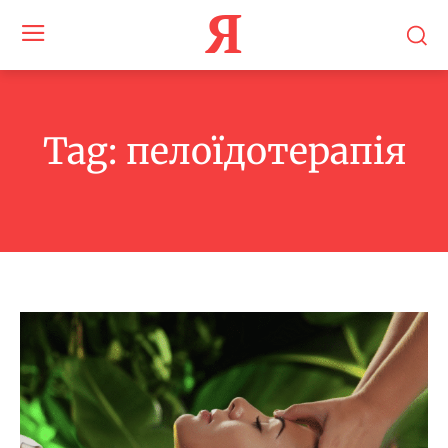
Я
Tag:
пелоїдотерапія