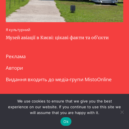
Я культурний
Музей авіації в Києві: цікаві факти та об’єкти
Реклама
Автори
Видання входить до медіа-групи
MistoOnline
Copyright © Повне використання матеріалу
We use cookies to ensure that we give you the best
experience on our website. If you continue to use this site we
заборонено. Частково можна з гіперпосиланням.
will assume that you are happy with it.
Ok
.
.
.