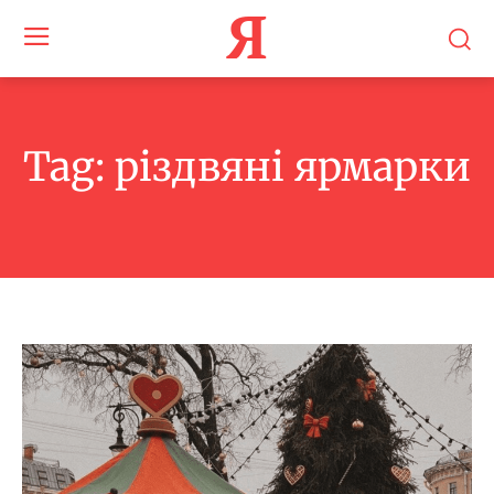
Я
Tag:
різдвяні ярмарки