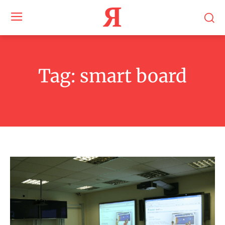
Я
Tag:
smart board