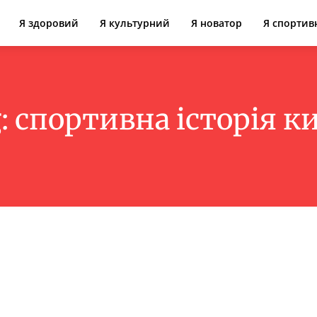
Я здоровий
Я культурний
Я новатор
Я спортив
:
спортивна історія к