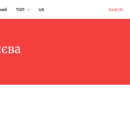
ний
ТОП
UA
Search
иєва