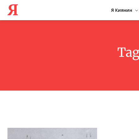
Я
Я Киянин
Tag