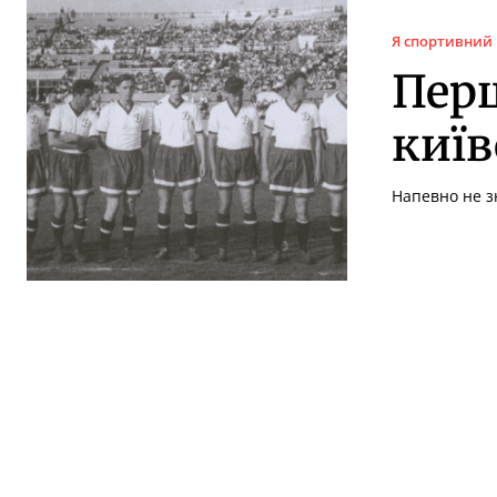
Я спортивний
Перш
київ
Напевно не зн