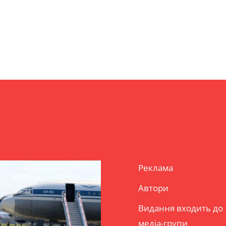
Реклама
Автори
Видання входить до
медіа-групи