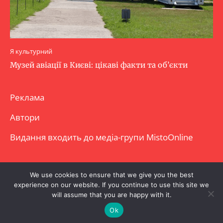
Я культурний
Музей авіації в Києві: цікаві факти та об’єкти
Реклама
Автори
Видання входить до медіа-групи
MistoOnline
Copyright © Повне використання матеріалу
We use cookies to ensure that we give you the best
experience on our website. If you continue to use this site we
заборонено. Частково можна з гіперпосиланням.
will assume that you are happy with it.
Ok
.
.
.