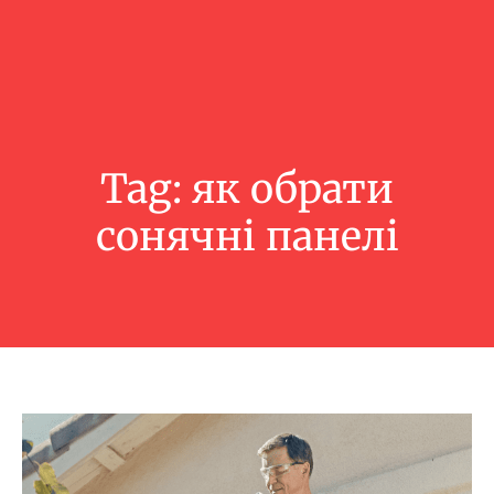
Tag:
як обрати
сонячні панелі